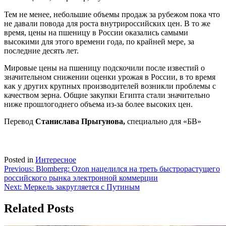
Тем не менее, небольшие объемы продаж за рубежом пока что
не давали повода для роста внутрироссийских цен. В то же
время, цены на пшеницу в России оказались самыми
высокими для этого времени года, по крайней мере, за
последние десять лет.
Мировые цены на пшеницу подскочили после известий о
значительном снижении оценки урожая в России, в то время
как у других крупных производителей возникли проблемы с
качеством зерна. Общие закупки Египта стали значительно
ниже прошлогоднего объема из-за более высоких цен.
Перевод
Станислава Прыгунова,
специально для «БВ»
Posted in
Интересное
Навигация
Previous:
Blomberg: Ozon нацелился на треть быстрорастущего
российского рынка электронной коммерции
по
Next:
Меркель закругляется с Путиным
записям
Related Posts