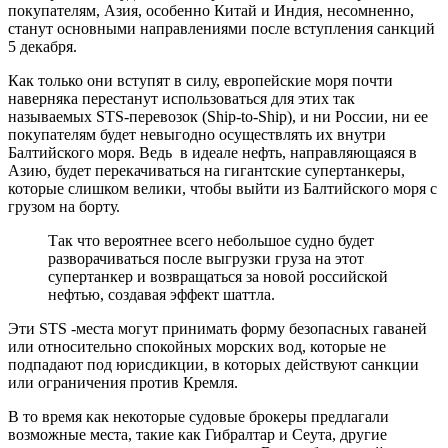
покупателям, Азия, особенно Китай и Индия, несомненно,
станут основными направлениями после вступления санкций
5 декабря.
Как только они вступят в силу, европейские моря почти
наверняка перестанут использоваться для этих так
называемых STS-перевозок (Ship-to-Ship), и ни России, ни ее
покупателям будет невыгодно осуществлять их внутри
Балтийского моря. Ведь в идеале нефть, направляющаяся в
Азию, будет перекачиваться на гигантские супертанкеры,
которые слишком велики, чтобы выйти из Балтийского моря с
грузом на борту.
Так что вероятнее всего небольшое судно будет
разворачиваться после выгрузки груза на этот
супертанкер и возвращаться за новой российской
нефтью, создавая эффект шаттла.
Эти STS -места могут принимать форму безопасных гаваней
или относительно спокойных морских вод, которые не
подпадают под юрисдикции, в которых действуют санкции
или ограничения против Кремля.
В то время как некоторые судовые брокеры предлагали
возможные места, такие как Гибралтар и Сеута, другие