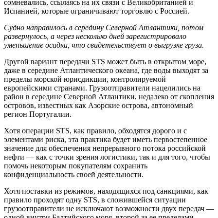
сомневались, ссылаясь на их связи с Великобританией и
Испанией, которые ограничивают торговлю с Россией.
Судно направилось в середину Северной Атлантики, потом
развернулось, а через несколько дней зарегистрировало
уменьшение осадки, что свидетельствует о выгрузке груза.
Другой вариант передачи STS может быть в открытом море,
даже в середине Атлантического океана, где воды выходят за
пределы морской юрисдикции, контролируемой
европейскими странами. Грузоотправители нацелились на
район в середине Северной Атлантики, недалеко от скопления
островов, известных как Азорские острова, автономный
регион Португалии.
Хотя операции STS, как правило, обходятся дорого и с
элементами риска, эта практика будет иметь первостепенное
значение для обеспечения непрерывного потока российской
нефти — как с точки зрения логистики, так и для того, чтобы
помочь некоторым покупателям сохранить
конфиденциальность своей деятельности.
Хотя поставки из режимов, находящихся под санкциями, как
правило проходят одну STS, в сложившейся ситуации
грузоотправители не исключают возможности двух передач —
одной внутри Балтийского моря, второй за ее пределами .