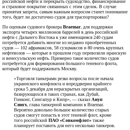
российской нефти и перекрыть судоходство, финансирование
и страховое покрытие связанных с этим сделок. В случае
принятия запрета, самым важным вопросом станет понимание
того, будет ли достаточно судов для траспортировки?
По оценкам судового брокера
Braemar
, для поддержки
экспорта четырех миллионов баррелей в день российской
нефти с Дальнего Востока к уже имеющимся 240 судам
потребуется добавить многие из недавно приобретенных
судов — 102 афрамаксов, 58 суэцмаксов и 80 очень крупных
нефтевозов — которые в прошлом году перевозили иранскую
и венесуэльскую нефть. Примерно такое количество судов
потребуется для формирования большого теневого флота,
который будет поддерживать Москву.
«Торговля танкерами резко возросла после начала
украинского конфликта и впреддверии крайнего
срока 5 декабря для нераскрытых организаций,
базирующихся в таких странах, как Дубай,
Гонконг, Сингапур и Кипр», — сказал
Ануп
Сингх
, глава танкерной компании в Braemar.
Вероятно довольно большое количество старых
судов смогут попасть в этот теневой флот, кроме
того российский
ПАО «Совкомфлот»
также
планирует поставить для него несколько танкеров.