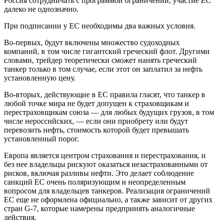
Россия сотрудничать с программой ограничений, участие ЕС
далеко не однозначно.
При подписании у ЕС необходимы два важных условия.
Во-первых, будут включены множество судоходных
компаний, в том числе гигантский греческий флот. Другими
словами, трейдер теоретически сможет нанять греческий
танкер только в том случае, если этот он заплатил за нефть
установленную цену.
Во-вторых, действующие в ЕС правила гласят, что танкер в
любой точке мира не будет допущен к страховщикам и
перестраховщикам союза — для любых будущих грузов, в том
числе нероссийских, — если они приобрету или будут
перевозить нефть, стоимость которой будет превышать
установленный порог.
Европа является центром страхования и перестрахования, и
без нее владельцы рискуют оказаться незастрахованными от
рисков, включая разливы нефти. Это делает соблюдение
санкций ЕС очень поляризующим и неопределенным
вопросом для владельцев танкеров. Реализация ограничений
ЕС еще не оформлена официально, а также зависит от других
стран G-7, которые намерены предпринять аналогичные
действия.