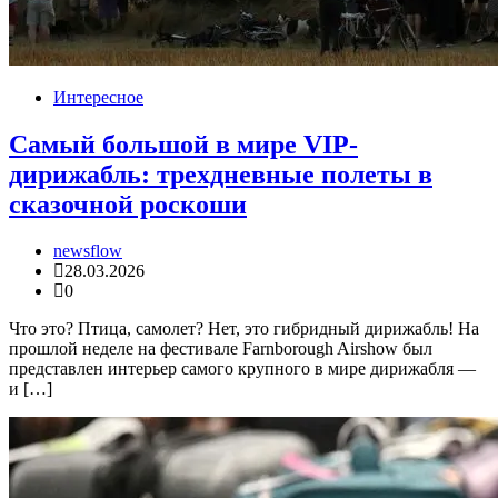
Интересное
Самый большой в мире VIP-
дирижабль: трехдневные полеты в
сказочной роскоши
newsflow
28.03.2026
0
Что это? Птица, самолет? Нет, это гибридный дирижабль! На
прошлой неделе на фестивале Farnborough Airshow был
представлен интерьер самого крупного в мире дирижабля —
и […]