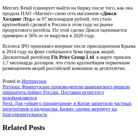
Mercury Retail планирует выйти на биржу после того, как она
продала ПАО «Магнит» свою сеть магазинов
«Дикси
Холдинг Лтд.»
за 97 миллиардов рублей, что стало
крупнейшей сделкой в ​​России в этом году на рынке
продуктового ритейла. По этой сделке Дикси оценивается
примерно в 56% от ее выручки в 2020 году.
Всплеск IPO произошел впервые после присоединения Крыма
в 2014 году на фоне глобального бума продаж акций.
Дисконтный ритейлер
Fix Price Group Ltd
. в марте привлек
1,7 миллиарда долларов, что стало крупнейшим первичным
размещением акций российской компании за десятилетие.
Posted in
Интересное
Навигация
Previous:
Французские производители шампанского решили
прекратить бойкот России. Поставки игристого
по
возобновляются
записям
Next:
Для «общего процветания» в Китае запретили частных
репетиторов и видеоигры. Бизнес срочно жертвует на
благотворительность
Related Posts