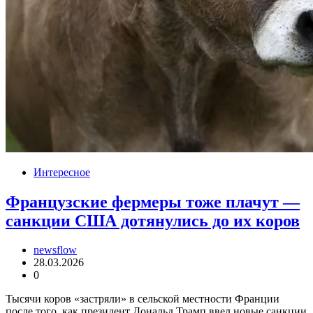
Интересное
Французские фермеры тоже плачут —
санкции США дотянулись до их коров
newsflow
28.03.2026
0
Тысячи коров «застряли» в сельской местности Франции
после того, как президент Дональд Трамп ввел новые санкции