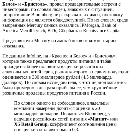
Белое»
и
«Бристоль
», провел предварительные встречи с
инвесторами, по словам людей, знакомых с ситуацией,
попросившие Bloomberg не раскрывать их имен, поскольку
информация не является общедоступной. По их словам, среди
выбранных Mercury банков оказались JPMorgan, Bank of
America Merrill Lynch, ВТБ, Сбербанк и Renaissance Capital.
Представители Mercury и самих банков от комментариев
отказались.
По данным Infoline, на «Красное и Белое» и «Бристоль»,
которые также предлагают продукты питания и табак,
приходится более половины выручки российских
алкогольных ритейлеров, рынок которого в первом полугодии
оценивается в ​​330 миллиардов рублей (4,5 миллиарда
долларов). По словам исследователя, в этот период магазины
были примерно в два раза прибыльнее, чем крупнейшие
розничные продавцы продуктов питания в России.
По словам одного из собеседников, владельцы
компании намерены добиться оценки в 20
миллиардов долларов. По данным Bloomberg, у
ведущих российских сетей питания
«Магнит
» или
X5 Retail Group,
коэффициент соотношения цены
и выручки составляет около 0,3.