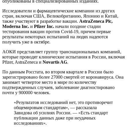
опубликованы в специализированных изданиях.
Исследователи и фармацевтические компании из других
стран, включая США, Великобританию, Японию и Китай,
также участвуют в разработке вакцин.
AstraZeneca Plc,
Moderna Inc.
и
Pfizer Inc.
начали поздние стадии
тестирования вакцин против Covid-19, причем первые
результаты некоторых испытаний на людях надеются
получить уже в октябре.
AОКИ представляет группу транснациональных компаний,
которые проводят клинические испытания в России, включая
Pfizer, AstraZeneca и
Novartis AG
.
По данным Росстата, во втором квартале в России было
зарегистрировано более 27000 смертей от коронавируса. Она
занимает четвертое место в мире по количеству
подтвержденных случаев, заболевание диагностировано
почти у 900000 человек.
«Результатов исследований нет, это противоречит
общемировым стандартам», — рассказала
Завидова об усилиях России. — «Есть стандарт
публикации данных даже при неудачных
исследованиях».