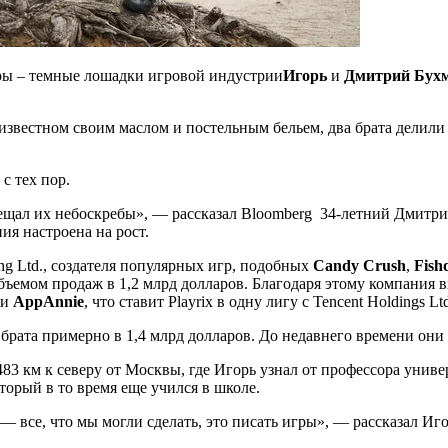
Игорь
и
Дмитрий Бух
известном своим маслом и постельным бельем, два брата делили 
 с тех пор.
ещал их небоскребы», — рассказал Bloomberg 34-летний Дмитри
ия настроена на рост.
ing Ltd., создателя популярных игр, подобных
Candy Crush
,
Fish
ъемом продаж в 1,2 млрд долларов. Благодаря этому компания в
ии
AppAnnie
, что ставит Playrix в одну лигу с Tencent Holdings Lt
брата примерно в 1,4 млрд долларов. До недавнего времени они
в 483 км к северу от Москвы, где Игорь узнал от профессора уни
оторый в то время еще учился в школе.
 все, что мы могли сделать, это писать игры», — рассказал Иго