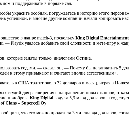
 дом и поддерживать в порядке сад.
пособы украсить особняк, погружаетесь в историю этого персона
очень успешной, и многие другие компании начали копировать нас
 новшество в жанре match-3, поскольку
King Digital Entertainment
н
. — Playrix удалось добавить слой сложности и мета-игру к жа
ов, которые заняты только диалогами Остина.
льзовать годами, — сказал он, — Почему бы не заплатить 5 долл
юдей к этому привыкают и считают вполне естественным».
атель в США тратит около 32 долларов в месяц, играя в Homesca
вых студий для расширения в направлении новых жанров, отказ
zzard приобрела
King Digital
году за 5,9 млрд долларов, а год спус
 of Clans
–
Supercell Oy
.
сообщила, что его можно продать за 3 миллиарда долларов, сос