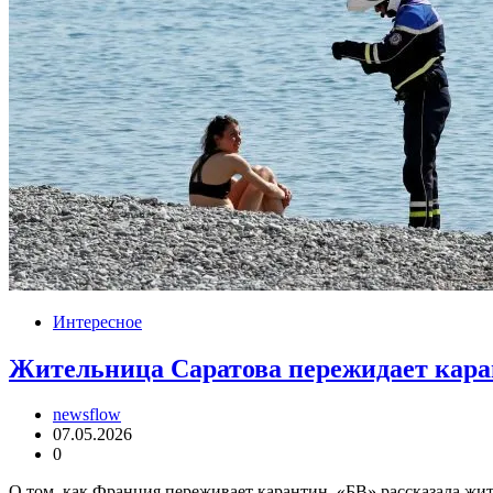
Интересное
Жительница Саратова пережидает каран
newsflow
07.05.2026
0
О том, как Франция переживает карантин, «БВ» рассказала жит