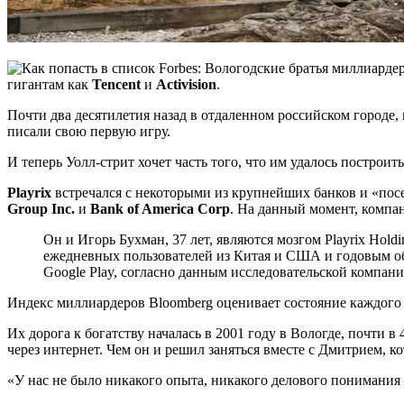
гигантам как
Tencent
и
Activision
.
Почти два десятилетия назад в отдаленном российском городе, 
писали свою первую игру.
И теперь Уолл-стрит хочет часть того, что им удалось построить
Playrix
встречался с некоторыми из крупнейших банков и «пос
Group Inc.
и
Bank of America Corp
. На данный момент, компан
Он и Игорь Бухман, 37 лет, являются мозгом Playrix Hold
ежедневных пользователей из Китая и США и годовым об
Google Play, согласно данным исследовательской компан
Индекс миллиардеров Bloomberg оценивает состояние каждого 
Их дорога к богатству началась в 2001 году в Вологде, почти 
через интернет. Чем он и решил заняться вместе с Дмитрием, к
«У нас не было никакого опыта, никакого делового понимания —