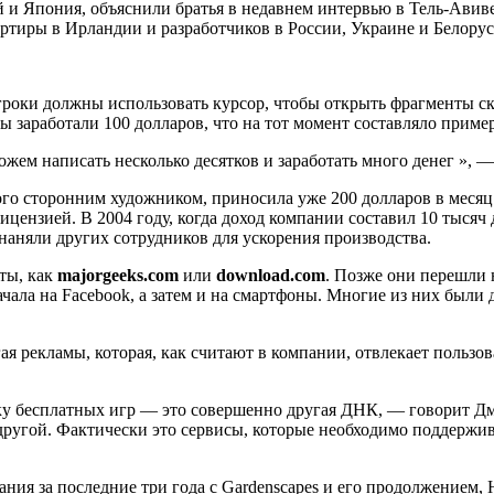
и Япония, объяснили братья в недавнем интервью в Тель-Авиве,
ртиры в Ирландии и разработчиков в России, Украине и Белорус
игроки должны использовать курсор, чтобы открыть фрагменты 
ны заработали 100 долларов, что на тот момент составляло приме
ем написать несколько десятков и заработать много денег », —
го сторонним художником, приносила уже 200 долларов в месяц.
ицензией. В 2004 году, когда доход компании составил 10 тысяч
наняли других сотрудников для ускорения производства.
ты, как
majorgeeks.com
или
download.com
. Позже они перешли 
чала на Facebook, а затем и на смартфоны. Многие из них были 
гая рекламы, которая, как считают в компании, отвлекает пользо
тку бесплатных игр — это совершенно другая ДНК, — говорит Д
другой. Фактически это сервисы, которые необходимо поддержив
ания за последние три года с Gardenscapes и его продолжением,