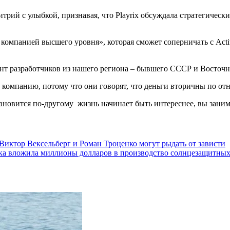
трий с улыбкой, признавая, что Playrix обсуждала стратегически
панией высшего уровня», которая сможет соперничать с Activision
ант разработчиков из нашего региона – бывшего СССР и Восточн
 компанию, потому что они говорят, что деньги вторичны по от
 становится по-другому жизнь начинает быть интереснее, вы зан
Виктор Вексельберг и Роман Троценко могут рыдать от зависти
ка вложила миллионы долларов в производство солнцезащитных