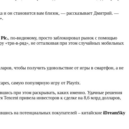
жа и он становится вам близок, — рассказывает Дмитрий. —
».
 Plc.
, по-видимому, просто заблокировал рынок с помощью
нру «три-в-ряд», не отталкивая при этом случайных мобильных
аров, чтобы получить удовольствие от игры в смартфон, а не
pes, самую популярную игру от Playrix.
авшись при этом раскрывать, каких именно. Удачные решения
тя Tencent привела инвесторов к сделке на 8,6 млрд долларов,
лавшись на потенциальных покупателей – китайские
iDreamSky