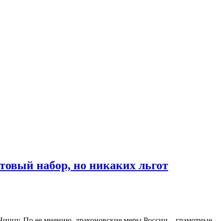
товый набор, но никаких льгот
 Ниццу. По ее мнению, драконовские меры России – грамотные