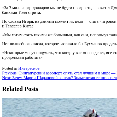
«За 3 миллиарда долларов мы не будем продавать, — сказал Дми
банками Уолл-стрита.
По словам Игоря, на данный момент их цель — стать «игровой ком
и Tencent в Китае.
«Мы хотим стать такими же большими, как они, используя тал
Нет волшебного числа, которое заставило бы Бухманов продать
«Некоторые могут подумать, что когда у вас много денег, все
продолжаем работать».
Posted in
Интересное
Навигация
Previous:
Сингапурский аэропорт опять стал лучшим в мире — 
Next:
Зачем Марии Шараповой зонтик? Знаменитая тенниссист
по
записям
Related Posts