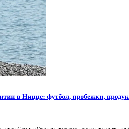
тин в Ницце: футбол, пробежки, продук
ельница Саратова Светлана, несколько лет назад переехавшая в