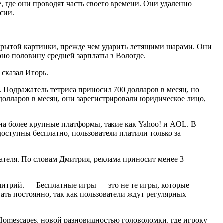
 где они проводят часть своего времени. Они удаленно
сии.
скрытой картинки, прежде чем ударить летящими шарами. Они
рно половину средней зарплаты в Вологде.
 сказал Игорь.
 Подражатель тетриса приносил 700 долларов в месяц, но
 долларов в месяц, они зарегистрировали юридическое лицо,
на более крупные платформы, такие как Yahoo! и AOL. В
доступны бесплатно, пользователи платили только за
вателя. По словам Дмитрия, реклама приносит менее 3
митрий. — Бесплатные игры — это не те игры, которые
ать постоянно, так как пользователи ждут регулярных
 Homescapes, новой разновидностью головоломки, где игроку