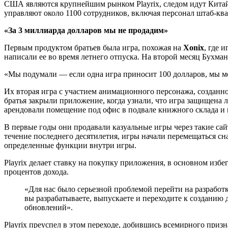
США являются крупнейшим рынком Playrix, следом идут Китай 
управляют около 1100 сотрудников, включая персонал штаб-ква
«За 3 миллиарда долларов мы не продадим»
Первым продуктом братьев была игра, похожая на
Xonix
, где 
написали ее во время летнего отпуска. На второй месяц Бухма
«Мы подумали — если одна игра приносит 100 долларов, мы мож
Их вторая игра с участием анимационного персонажа, созданно
братья закрыли приложение, когда узнали, что игра защищена л
арендовали помещение под офис в подвале книжного склада и 
В первые годы они продавали казуальные игры через такие сай
течение последнего десятилетия, игры начали перемещаться сна
определенные функции внутри игры.
Playrix делает ставку на покупку приложения, в основном избе
процентов дохода.
«Для нас было серьезной проблемой перейти на разрабо
вы разрабатываете, выпускаете и переходите к созданию 
обновлений».
Playrix преуспел в этом переходе, добившись всемирного призн