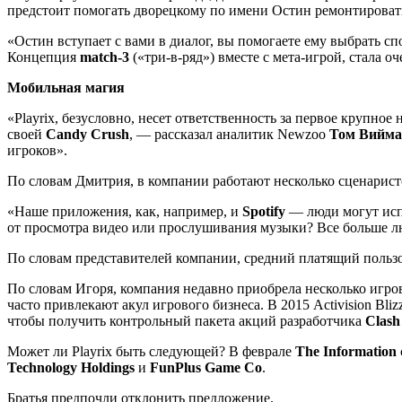
предстоит помогать дворецкому по имени Остин ремонтировать
«Остин вступает с вами в диалог, вы помогаете ему выбрать с
Концепция
match-3
(«три-в-ряд») вместе с мета-игрой, стала 
Мобильная магия
«Playrix, безусловно, несет ответственность за первое крупное
своей
Candy Crush
, — рассказал аналитик Newzoo
Том Вийма
игроков».
По словам Дмитрия, в компании работают несколько сценарист
«Наше приложения, как, например, и
Spotify
— люди могут испо
от просмотра видео или прослушивания музыки? Все больше л
По словам представителей компании, средний платящий пользов
По словам Игоря, компания недавно приобрела несколько игро
часто привлекают акул игрового бизнеса. В 2015 Activision Bli
чтобы получить контрольный пакета акций разработчика
Clash
Может ли Playrix быть следующей? В феврале
The Information
Technology Holdings
и
FunPlus Game Co
.
Братья предпочли отклонить предложение.