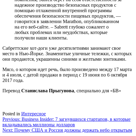
надежное производство безопасных продуктов с
помощью отлаженной внутренней программы
обеспечения безопасности пищевых продуктов, —
говорится в заявлении Marathon, опубликованном
на его веб-сайте. – Sabrett глубоко сожалеет о
любых проблемах или неудобствах, которые
получили наши клиенты.
Сабреттские хот-доги уже десятилетиями занимают свое
место в Нью-Йорке. Знаменитые уличные тележки, с которых
они продаются, украшенны синими и желтыми зонтиками.
Мясо, о котором идет речь, было произведено между 17 марта
и 4 июля, с датой продажи в период с 19 июня по 6 октября
2017 года.
Перевод
Станислава Прыгунова
, специально для «БВ»
Posted in
Интересное
Навигация
Previous:
Business Insider: 7 загнувшихся стартапов, в которые
вкладывались миллионы долларов
по
Next:
Почему США и Россия должны держать небо открытым