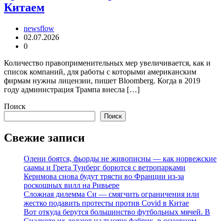
Китаем
newsflow
02.07.2026
0
Количество правоприменительных мер увеличивается, как и
список компаний, для работы с которыми американским
фирмам нужны лицензии, пишет Bloomberg. Когда в 2019
году администрация Трампа внесла […]
Поиск
Поиск
Свежие записи
Олени боятся, фьорды не живописны — как норвежские
саамы и Грета Тунберг борются с ветропарками
Керимова снова будут трясти во Франции из-за
роскошных вилл на Ривьере
Сложная дилемма Си — смягчить ограничения или
жестко подавить протесты против Covid в Китае
Вот откуда берутся большинство футбольных мячей. В
Сиалкоте их делают на тысяче фабрик, в основном,