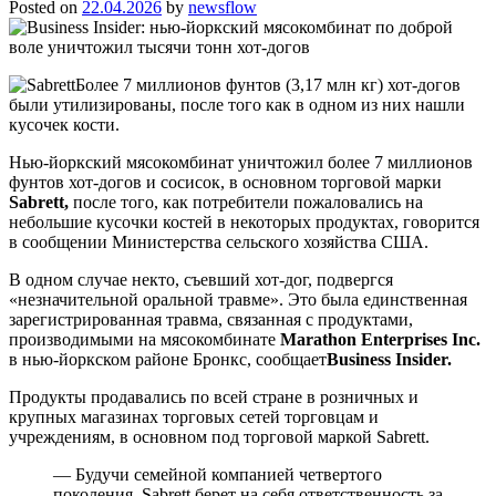
Posted on
22.04.2026
by
newsflow
Более 7 миллионов фунтов (3,17 млн кг) хот-догов
были утилизированы, после того как в одном из них нашли
кусочек кости.
Нью-йоркский мясокомбинат уничтожил более 7 миллионов
фунтов хот-догов и сосисок, в основном торговой марки
Sabrett,
после того, как потребители пожаловались на
небольшие кусочки костей в некоторых продуктах, говорится
в сообщении Министерства сельского хозяйства США.
В одном случае некто, съевший хот-дог, подвергся
«незначительной оральной травме». Это была единственная
зарегистрированная травма, связанная с продуктами,
производимыми на мясокомбинате
Marathon Enterprises Inc.
в нью-йоркском районе Бронкс, сообщает
Business Insider.
Продукты продавались по всей стране в розничных и
крупных магазинах торговых сетей торговцам и
учреждениям, в основном под торговой маркой Sabrett.
— Будучи семейной компанией четвертого
поколения, Sabrett берет на себя ответственность за