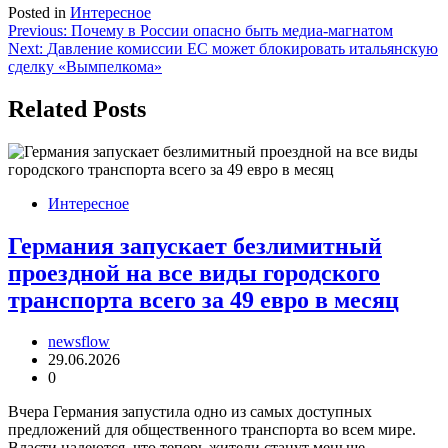
Posted in
Интересное
Навигация
Previous:
Почему в России опасно быть медиа-магнатом
Next:
Давление комиссии ЕС может блокировать итальянскую
по
сделку «Вымпелкома»
записям
Related Posts
Интересное
Германия запускает безлимитный
проездной на все виды городского
транспорта всего за 49 евро в месяц
newsflow
29.06.2026
0
Вчера Германия запустила одно из самых доступных
предложений для общественного транспорта во всем мире.
Власти надеются, что теперь жители станут меньше