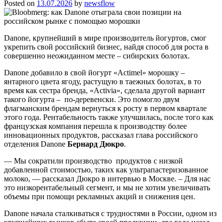
Posted on
13.07.2026
by
newsflow
Danone, крупнейший в мире производитель йогуртов, смог
укрепить свой российский бизнес, найдя способ для роста в
совершенно неожиданном месте – сибирских болотах.
Danone добавило в свой йогурт «Actimel» морошку –
янтарного цвета ягоду, растущую в таежных болотах, в то
время как сестра бренда, «Activia», сделала другой вариант
такого йогурта – по-деревенски. Это помогло двум
флагманским брендам вернуться к росту в первом квартале
этого года. Рентабельность также улучшилась, после того как
французская компания перешла к производству более
инновационных продуктов, рассказал глава российского
отделения Danone
Бернард Дюкро
.
— Мы сократили производство продуктов с низкой
добавленной стоимостью, таких как ультрапастеризованное
молоко, — рассказал Дюкро в интервью в Москве. – Для нас
это низкорентабельный сегмент, и мы не хотим увеличивать
объемы при помощи рекламных акций и снижения цен.
Danone начала сталкиваться с трудностями в России, одном из