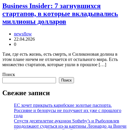
Business Insider: 7 загнувшихся
стартапов, в которые вкладывались
миллионы долларов
newsflow
22.04.2026
0
Там, где есть жизнь, есть смерть, и Силиконовая долина в
этом плане ничем не отличается от остального мира. Есть
множество стартапов, которые ушли в прошлое […]
Поиск
Поиск
Свежие записи
ЕС хочет прикрыть карибские золотые паспорта.
Россияне и белорусы не получают их уже с прошлого
года
Спустя десятилетие аукцион Sotheby’s и Рыболовлев
продолжают судиться из-за картины Леонардо да Винчи