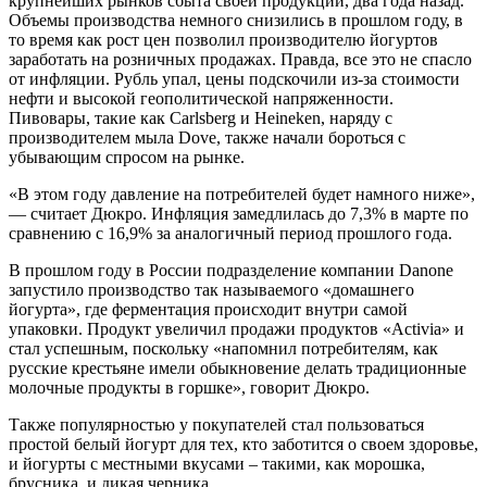
крупнейших рынков сбыта своей продукции, два года назад.
Объемы производства немного снизились в прошлом году, в
то время как рост цен позволил производителю йогуртов
заработать на розничных продажах. Правда, все это не спасло
от инфляции. Рубль упал, цены подскочили из-за стоимости
нефти и высокой геополитической напряженности.
Пивовары, такие как Carlsberg и Heineken, наряду с
производителем мыла Dove, также начали бороться с
убывающим спросом на рынке.
«В этом году давление на потребителей будет намного ниже»,
— считает Дюкро. Инфляция замедлилась до 7,3% в марте по
сравнению с 16,9% за аналогичный период прошлого года.
В прошлом году в России подразделение компании Danone
запустило производство так называемого «домашнего
йогурта», где ферментация происходит внутри самой
упаковки. Продукт увеличил продажи продуктов «Activia» и
стал успешным, поскольку «напомнил потребителям, как
русские крестьяне имели обыкновение делать традиционные
молочные продукты в горшке», говорит Дюкро.
Также популярностью у покупателей стал пользоваться
простой белый йогурт для тех, кто заботится о своем здоровье,
и йогурты с местными вкусами – такими, как морошка,
брусника, и дикая черника.