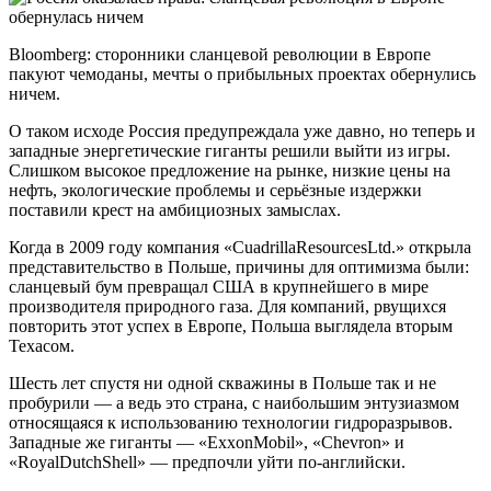
Bloomberg: сторонники сланцевой революции в Европе
пакуют чемоданы, мечты о прибыльных проектах обернулись
ничем.
О таком исходе Россия предупреждала уже давно, но теперь и
западные энергетические гиганты решили выйти из игры.
Слишком высокое предложение на рынке, низкие цены на
нефть, экологические проблемы и серьёзные издержки
поставили крест на амбициозных замыслах.
Когда в 2009 году компания «CuadrillaResourcesLtd.» открыла
представительство в Польше, причины для оптимизма были:
сланцевый бум превращал США в крупнейшего в мире
производителя природного газа. Для компаний, рвущихся
повторить этот успех в Европе, Польша выглядела вторым
Техасом.
Шесть лет спустя ни одной скважины в Польше так и не
пробурили — а ведь это страна, с наибольшим энтузиазмом
относящаяся к использованию технологии гидроразрывов.
Западные же гиганты — «ExxonMobil», «Chevron» и
«RoyalDutchShell» — предпочли уйти по-английски.