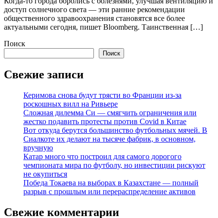
Когда-то города боролись с болезнями, улучшая вентиляцию и
доступ солнечного света — эти ранние рекомендации
общественного здравоохранения становятся все более
актуальными сегодня, пишет Bloomberg. Таинственная […]
Поиск
Поиск
Свежие записи
Керимова снова будут трясти во Франции из-за
роскошных вилл на Ривьере
Сложная дилемма Си — смягчить ограничения или
жестко подавить протесты против Covid в Китае
Вот откуда берутся большинство футбольных мячей. В
Сиалкоте их делают на тысяче фабрик, в основном,
вручную
Катар много что построил для самого дорогого
чемпионата мира по футболу, но инвестиции рискуют
не окупиться
Победа Токаева на выборах в Казахстане — полный
разрыв с прошлым или перераспределение активов
Свежие комментарии