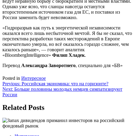
ведут неравную борьбу с бюрократией и местными властями.
Однако уже ясно, что сланцы навсегда останутся
второстепенным источником газа для ЕС, и поставки из
России заменить будет невозможно.
«Гидроразрыв как путь к энергетической независимости
оказался всего лишь несбыточной мечтой. Я бы не сказал, что
перспектива разработки таких месторождений в Европе
окончательно умерла, но всё оказалось гораздо сложнее, чем
казалось раньше», — говорит аналитик
«BloombergIntelligence»
Филип Хладек
.
Перевод
Александра Заворотнего
, специально для «БВ»
Posted in
Интересное
Навигация
Previous:
Российская экономика: что на горизонте?
Next:
Больше половины молодых немцев симпатизируют
по
России
записям
Related Posts