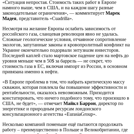
«Ситуация непростая. Стоимость таких работ в Европе
намного выше, чем в США, и на каждом шагу разные
законодательные ограничения», — комментирует
Марек
Мадея
, представитель «Cuadrilla».
Несмотря на желание Европы ослабить зависимость от
российского газа, сланцевая революция явно не удалась.
Сложные геологические условия, отчаянное сопротивление
экологов, запутанные законы и кровопролитный конфликт на
Украине окончательно подорвали энтузиазм инвесторов.
Последней каплей стало мартовское падение цен на нефть до
уровня меньше чем в 50$ за баррель — не секрет, что
стоимость газа в ЕС, включая импорт из России, в основном
привязана именно к нефти.
«В Европе проблема в том, что набрать критическую массу
скважин, которая повлекла бы повышение эффективности и
рентабельности, оказалось невозможным. Приходится
констатировать, что ничего подобного тому, что произошло в
США, не будет», — отмечает
Майкл Баррон
, директор по
энергетике и природным ресурсам лондонского
консультационного агентства «EurasiaGroup».
Несколько компаний поменьше ещё пытаются продолжать
работу – преимущественно в Польше и Великобритании, где