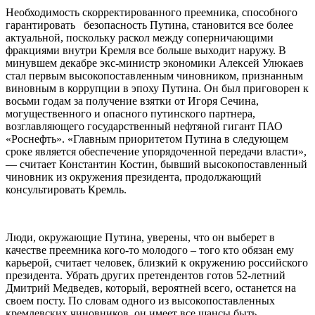
Необходимость скорректированного преемника, способного
гарантировать безопасность Путина, становится все более
актуальной, поскольку раскол между соперничающими
фракциями внутри Кремля все больше выходит наружу. В
минувшем декабре экс-министр экономики Алексей Улюкаев
стал первым высокопоставленным чиновником, признанным
виновным в коррупции в эпоху Путина. Он был приговорен к
восьми годам за получение взятки от Игоря Сечина,
могущественного и опасного путинского партнера,
возглавляющего государственный нефтяной гигант ПАО
«Роснефть». «Главным приоритетом Путина в следующем
сроке является обеспечение упорядоченной передачи власти»,
— считает Константин Костин, бывший высокопоставленный
чиновник из окружения президента, продолжающий
консультировать Кремль.
Люди, окружающие Путина, уверены, что он выберет в
качестве преемника кого-то молодого – того кто обязан ему
карьерой, считает человек, близкий к окружению российского
президента. Убрать других претендентов готов 52-летний
Дмитрий Медведев, который, вероятней всего, останется на
своем посту. По словам одного из высокопоставленных
кремлевских чиновников, он имеет все шансы быть