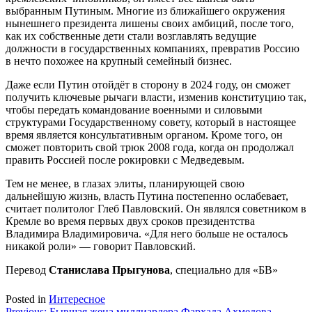
выбранным Путиным. Многие из ближайшего окружения
нынешнего президента лишены своих амбиций, после того,
как их собственные дети стали возглавлять ведущие
должности в государственных компаниях, превратив Россию
в нечто похожее на крупный семейный бизнес.
Даже если Путин отойдёт в сторону в 2024 году, он сможет
получить ключевые рычаги власти, изменив конституцию так,
чтобы передать командование военными и силовыми
структурами Государственному совету, который в настоящее
время является консультативным органом. Кроме того, он
сможет повторить свой трюк 2008 года, когда он продолжал
править Россией после рокировки с Медведевым.
Тем не менее, в глазах элиты, планирующей свою
дальнейшую жизнь, власть Путина постепенно ослабевает,
считает политолог Глеб Павловский. Он являлся советником в
Кремле во время первых двух сроков президентства
Владимира Владимировича. «Для него больше не осталось
никакой роли» — говорит Павловский.
Перевод
Станислава Прыгунова
, специально для «БВ»
Posted in
Интересное
Previous:
Бывшая жена миллиардера Фархада Ахмедова