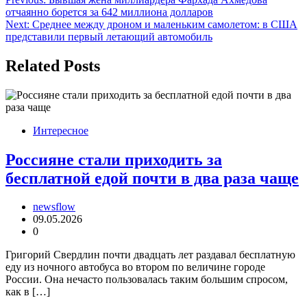
Навигация
отчаянно борется за 642 миллиона долларов
по
Next:
Среднее между дроном и маленьким самолетом: в США
записям
представили первый летающий автомобиль
Related Posts
Интересное
Россияне стали приходить за
бесплатной едой почти в два раза чаще
newsflow
09.05.2026
0
Григорий Свердлин почти двадцать лет раздавал бесплатную
еду из ночного автобуса во втором по величине городе
России. Она нечасто пользовалась таким большим спросом,
как в […]