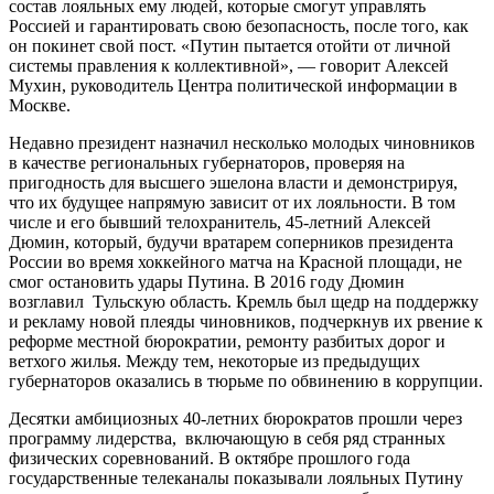
состав лояльных ему людей, которые смогут управлять
Россией и гарантировать свою безопасность, после того, как
он покинет свой пост. «Путин пытается отойти от личной
системы правления к коллективной», — говорит Алексей
Мухин, руководитель Центра политической информации в
Москве.
Недавно президент назначил несколько молодых чиновников
в качестве региональных губернаторов, проверяя на
пригодность для высшего эшелона власти и демонстрируя,
что их будущее напрямую зависит от их лояльности. В том
числе и его бывший телохранитель, 45-летний Алексей
Дюмин, который, будучи вратарем соперников президента
России во время хоккейного матча на Красной площади, не
смог остановить удары Путина. В 2016 году Дюмин
возглавил Тульскую область. Кремль был щедр на поддержку
и рекламу новой плеяды чиновников, подчеркнув их рвение к
реформе местной бюрократии, ремонту разбитых дорог и
ветхого жилья. Между тем, некоторые из предыдущих
губернаторов оказались в тюрьме по обвинению в коррупции.
Десятки амбициозных 40-летних бюрократов прошли через
программу лидерства, включающую в себя ряд странных
физических соревнований. В октябре прошлого года
государственные телеканалы показывали лояльных Путину