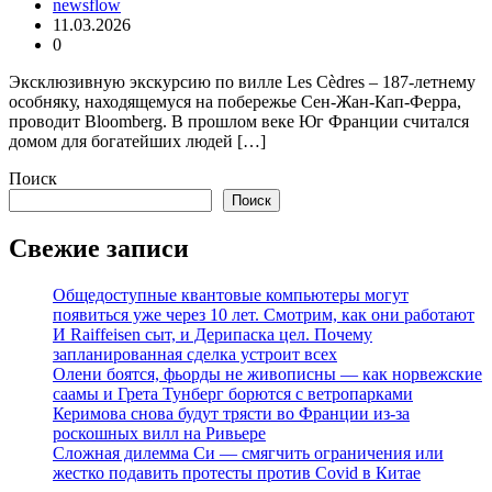
newsflow
11.03.2026
0
Эксклюзивную экскурсию по вилле Les Cèdres – 187-летнему
особняку, находящемуся на побережье Сен-Жан-Кап-Ферра,
проводит Bloomberg. В прошлом веке Юг Франции считался
домом для богатейших людей […]
Поиск
Поиск
Свежие записи
Общедоступные квантовые компьютеры могут
появиться уже через 10 лет. Смотрим, как они работают
И Raiffeisen сыт, и Дерипаска цел. Почему
запланированная сделка устроит всех
Олени боятся, фьорды не живописны — как норвежские
саамы и Грета Тунберг борются с ветропарками
Керимова снова будут трясти во Франции из-за
роскошных вилл на Ривьере
Сложная дилемма Си — смягчить ограничения или
жестко подавить протесты против Covid в Китае