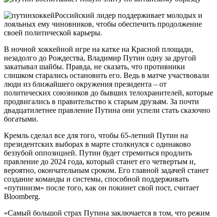
Российский лидер поддерживает молодых и
лояльных ему чиновников, чтобы обеспечить продолжение
своей политической карьеры.
В ночной хоккейной игре на катке на Красной площади,
незадолго до Рождества, Владимир Путин одну за другой
закатывал шайбы. Правда, не сказать, что противники
слишком старались остановить его. Ведь в матче участвовали
люди из ближайшего окружения президента – от
политических союзников до бывших телохранителей, которые
продвигались в правительство к старым друзьям. За почти
двадцатилетнее правление Путина они успели стать сказочно
богатыми.
Кремль сделал все для того, чтобы 65-летний Путин на
президентских выборах в марте столкнулся с одинаково
беззубой оппозицией. Путин будет стремиться продлить
правление до 2024 года, который станет его четвертым и,
вероятно, окончательным сроком. Его главной задачей станет
создание команды и системы, способной поддерживать
«путинизм» после того, как он покинет свой пост, считает
Bloomberg.
«Самый большой страх Путина заключается в том, что режим