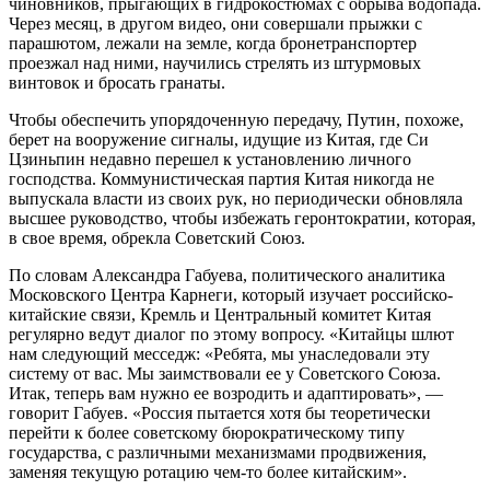
чиновников, прыгающих в гидрокостюмах с обрыва водопада.
Через месяц, в другом видео, они совершали прыжки с
парашютом, лежали на земле, когда бронетранспортер
проезжал над ними, научились стрелять из штурмовых
винтовок и бросать гранаты.
Чтобы обеспечить упорядоченную передачу, Путин, похоже,
берет на вооружение сигналы, идущие из Китая, где Си
Цзиньпин недавно перешел к установлению личного
господства. Коммунистическая партия Китая никогда не
выпускала власти из своих рук, но периодически обновляла
высшее руководство, чтобы избежать геронтократии, которая,
в свое время, обрекла Советский Союз.
По словам Александра Габуева, политического аналитика
Московского Центра Карнеги, который изучает российско-
китайские связи, Кремль и Центральный комитет Китая
регулярно ведут диалог по этому вопросу. «Китайцы шлют
нам следующий месседж: «Ребята, мы унаследовали эту
систему от вас. Мы заимствовали ее у Советского Союза.
Итак, теперь вам нужно ее возродить и адаптировать», —
говорит Габуев. «Россия пытается хотя бы теоретически
перейти к более советскому бюрократическому типу
государства, с различными механизмами продвижения,
заменяя текущую ротацию чем-то более китайским».