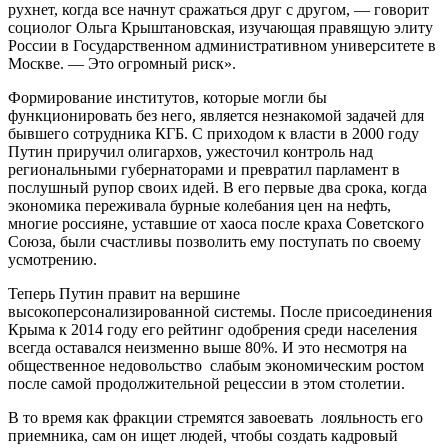
рухнет, когда все начнут сражаться друг с другом, — говорит
социолог Ольга Крыштановская, изучающая правящую элиту
России в Государственном административном университете в
Москве. — Это огромный риск».
Формирование институтов, которые могли бы
функционировать без него, является незнакомой задачей для
бывшего сотрудника КГБ. С приходом к власти в 2000 году
Путин приручил олигархов, ужесточил контроль над
региональными губернаторами и превратил парламент в
послушный рупор своих идей. В его первые два срока, когда
экономика переживала бурные колебания цен на нефть,
многие россияне, уставшие от хаоса после краха Советского
Союза, были счастливы позволить ему поступать по своему
усмотрению.
Теперь Путин правит на вершине
высокоперсонализированной системы. После присоединения
Крыма к 2014 году его рейтинг одобрения среди населения
всегда оставался неизменно выше 80%. И это несмотря на
общественное недовольство слабым экономическим ростом
после самой продолжительной рецессии в этом столетии.
В то время как фракции стремятся завоевать лояльность его
приемника, сам он ищет людей, чтобы создать кадровый