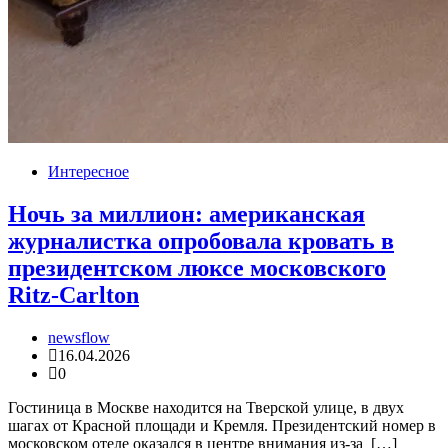
Интересное
Ночь за миллион: американская
журналистка опробовала кровать в
президентском люксе московского
Ritz-Carlton
newsflow
16.04.2026
0
Гостиница в Москве находится на Тверской улице, в двух
шагах от Красной площади и Кремля. Президентский номер в
московском отеле оказался в центре внимания из-за […]