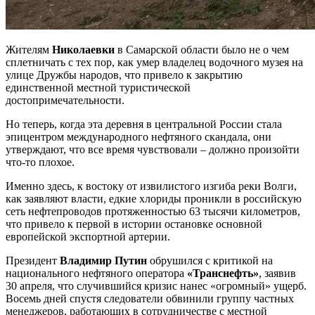
Жителям
Николаевки
в Самарской области было не о чем
сплетничать с тех пор, как умер владелец водочного музея на
улице Дружбы народов, что привело к закрытию
единственной местной туристической
достопримечательности.
Но теперь, когда эта деревня в центральной России стала
эпицентром международного нефтяного скандала, они
утверждают, что все время чувствовали – должно произойти
что-то плохое.
Именно здесь, к востоку от извилистого изгиба реки Волги,
как заявляют власти, едкие хлориды проникли в российскую
сеть нефтепроводов протяженностью 63 тысячи километров,
что привело к первой в истории остановке основной
европейской экспортной артерии.
Президент
Владимир Путин
обрушился с критикой на
национального нефтяного оператора
«Транснефть»
, заявив
30 апреля, что случившийся кризис нанес «огромный» ущерб.
Восемь дней спустя следователи обвинили группу частных
менеджеров, работающих в сотрудничестве с местной