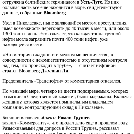
отгружена балтийским терминалом в
Усть-Луге
. Из них
большая часть все еще находится в море, свидетельствуют
данные, собранные
Bloomberg
.
Узел в Николаевке, ныне являющийся местом преступления,
имел возможность перегонять до 40 тысяч в месяц, или около
1300 тонн в день. Это означает, что каждая тонна грязной
нефти могла загрязнить почти 400 тонн нефти, уже
находящейся в сети.
«Это история о жадности и мелком мошенничестве, в
совокупности с некомпетентностью и отсутствием контроля
над тем, что происходит в трубе», — считает нефтяной
стратег Bloomberg
Джулиан Ли
.
Представитель «Транснефти» от комментариев отказался.
По меньшей мере, четверо из шести подозреваемых, которых
разыскивал Следственный комитет, были задержаны. Включая
женщину, которая является номинальным владельцем
компании, контролирующей склад в Николаевке.
Бывший владелец объекта
Роман Трушев
заявил «Коммерсанту», что продал депо еще в прошлом году.
Разыскиваемый для допроса в России Трушев, рассказал
изданию, что находился в Германии, когда разразился скандал