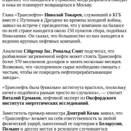
и пока не планирует возвращаться в Москву.
Глава «Транснефти»
Николай Токарев
, служивший в КГБ
вместе с Путиным в Дрездене во времена холодной войны,
заявил на встрече с президентом, что у компании на балансе
по всей стране находится около 150 пунктов сбора, подобных
Николаевке. Он сказал, что большинство из них находятся в
ведении крупных нефтяных компаний.
Аналитик
Citigroup Inc. Рональд Смит
подсчитал, что
разбавление загрязненной нефти может стоить Транснефти
более 370 миллионов долларов и занять несколько месяцев.
Возможно, что «испорченное сырье необходимо смешать с
чистым, чтобы не повредить нефтеперерабатывающие
заводы».
«Транснефть была буквально застигнута врасплох, поскольку
ничего подобного раньше просто не случалось», — считает
Виталий Ермаков
, нефтяной эксперт из
Оксфордского
института энергетических исследований
.
Заместитель премьер-министра
Дмитрий Козак
заявил, что
«Транснефть» возьмет на себя ответственность за любой
физический ущерб, нанесенный ее партнерам в
Беларусии
,
Польше
и других местах в результате случившегося