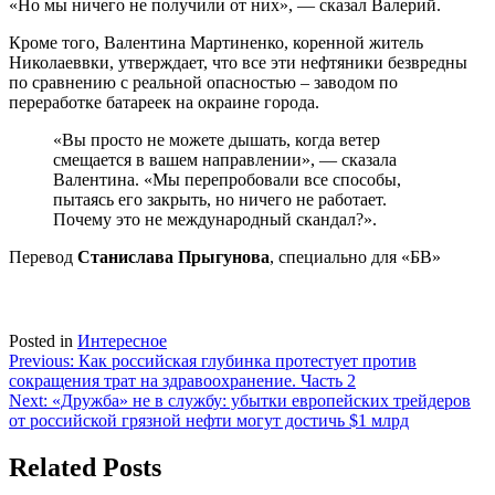
«Но мы ничего не получили от них», — сказал Валерий.
Кроме того, Валентина Мартиненко, коренной житель
Николаеввки, утверждает, что все эти нефтяники безвредны
по сравнению с реальной опасностью – заводом по
переработке батареек на окраине города.
«Вы просто не можете дышать, когда ветер
смещается в вашем направлении», — сказала
Валентина. «Мы перепробовали все способы,
пытаясь его закрыть, но ничего не работает.
Почему это не международный скандал?».
Перевод
Станислава Прыгунова
, специально для «БВ»
Posted in
Интересное
Навигация
Previous:
Как российская глубинка протестует против
сокращения трат на здравоохранение. Часть 2
по
Next:
«Дружба» не в службу: убытки европейских трейдеров
записям
от российской грязной нефти могут достичь $1 млрд
Related Posts