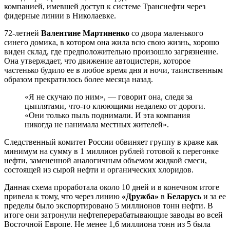
компанией, имевшей доступ к системе Транснефти через
фидерные линии в Николаевке.
72-летней
Валентине Мартиненко
со двора маленького
синего домика, в котором она жила всю свою жизнь, хорошо
виден склад, где предположительно произошло загрязнение.
Она утверждает, что движение автоцистерн, которое
частенько будило ее в любое время дня и ночи, таинственным
образом прекратилось более месяца назад.
«Я не скучаю по ним», — говорит она, следя за
цыплятами, что-то клюющими недалеко от дороги.
«Они только пыль поднимали. И эта компания
никогда не нанимала местных жителей».
Следственный комитет России обвиняет группу в краже как
минимум на сумму в 1 миллион рублей готовой к перегонке
нефти, замененной аналогичным объемом жидкой смеси,
состоящей из сырой нефти и органических хлоридов.
Данная схема проработала около 10 дней и в конечном итоге
привела к тому, что через линию
«Дружба»
в
Беларусь
и за ее
пределы было экспортировано 5 миллионов тонн нефти. В
итоге они затронули нефтеперерабатывающие заводы во всей
Восточной Европе. Не менее 1,6 миллиона тонн из 5 была