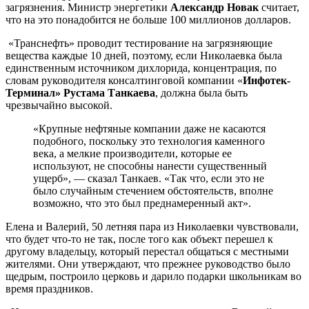
загрязнения. Министр энергетики
Александр Новак
считает,
что на это понадобится не больше 100 миллионов долларов.
«Транснефть» проводит тестирование на загрязняющие
вещества каждые 10 дней, поэтому, если Николаевка была
единственным источником дихлорида, концентрация, по
словам руководителя консалтинговой компании «
Инфотек-
Терминал» Рустама Танкаева
, должна была быть
чрезвычайно высокой.
«Крупные нефтяные компании даже не касаются
подобного, поскольку это технология каменного
века, а мелкие производители, которые ее
используют, не способны нанести существенный
ущерб», — сказал Танкаев. «Так что, если это не
было случайным стечением обстоятельств, вполне
возможно, что это был преднамеренный акт».
Елена и Валерий, 50 летняя пара из Николаевки чувствовали,
что будет что-то не так, после того как объект перешел к
другому владельцу, который перестал общаться с местными
жителями. Они утверждают, что прежнее руководство было
щедрым, построило церковь и дарило подарки школьникам во
время праздников.