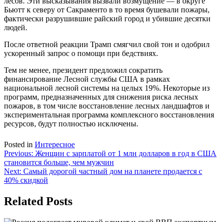
лесов. Эти высказывания вызвали возмущение — в округе
Бьютт к северу от Сакраменто в то время бушевали пожары,
фактически разрушившие райский город и убившие десятки
людей.
После ответной реакции Трамп смягчил свой тон и одобрил
ускоренный запрос о помощи при бедствиях.
Тем не менее, президент предложил сократить
финансирование Лесной службы США в рамках
национальной лесной системы на целых 19%. Некоторые из
программ, предназначенных для снижения риска лесных
пожаров, в том числе восстановление лесных ландшафтов и
экспериментальная программа комплексного восстановления
ресурсов, будут полностью исключены.
Posted in
Интересное
Навигация
Previous:
Женщин с зарплатой от 1 млн долларов в год в США
становится больше, чем мужчин
по
Next:
Самый дорогой частный дом на планете продается с
записям
40% скидкой
Related Posts