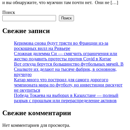
и вы обнаружите, что мужчин там почти нет. Они не […]
Поиск
Поиск
Свежие записи
Керимова снова будут трясти во Франции из-за
роскошных вилл на Ривьере
Сложная дилемма Си — смягчить ограничения или
жестко подавить протесты против Covid в Китае
Вот откуда берутся большинство футбольных мячей. В
Сиалкоте их делают на тысяче фабрик, в основном,
вручную
Катар много что построил для самого дорогого
чемпионата мира по футболу, но инвестиции рискуют
не окупиться
Победа Токаева на выборах в Казахстане — полный
разрыв с прошлым или перераспределение активов
Свежие комментарии
Нет комментариев для просмотра.