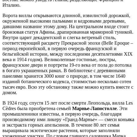
Италию.
Ворота виллы открываются длинной, извилистой дорожкой,
окруженной высокими пальмами и кедровыми деревьями,
давшими название этому дому. На центральном входе стоит
бронзовая статуя Афины, драпированная мраморной туникой.
Внутри царит декадентский и слегка ветреный стиль,
соответствующий расцвету Прекрасной эпохи (Belle Epoque –
период европейской, в первую очередь французской и
бельгийской истории, между последними десятилетиями XIX
века и 1914 годом). Великолепные гостиные, люстры,
французские двери и портреты 19-го века от пола до потолка
в богато украшенных рамах. В библиотеке с деревянными
панелями хранится 3000 книг о природе, в том числе 1640
изданий ботанического кодекса, стоимостью несколько сотен
тысяч евро. Всю эту обстановку также можно купить вместе с
домом.
В 1924 году, спустя 15 лет после смерти Леопольда, вилла Les
Cèdres была приобретена семьей
Марнье-Лапостолле
. Эти
промышленники известны, в первую очередь, благодаря
производимому ими ликеру «Гранд-Марнье» — смеси коньяка
и экстракта горных апельсинов. В течение 80 лет семья
выращивала экзотические растения, которые заполняли
ухоженные участки. По словам главного садовника Марка