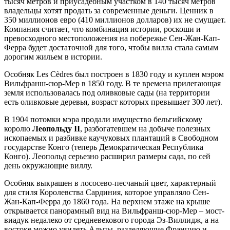
тысяч метров и приусадебным участком в 140 тысяч метров
владельцы хотят продать за современные деньги. Ценник в
350 миллионов евро (410 миллионов долларов) их не смущает.
Компания считает, что комбинация истории, роскоши и
превосходного местоположения на побережье Сен-Жан-Кап-
Ферра будет достаточной для того, чтобы вилла стала самым
дорогим жильем в истории.
Особняк Les Cèdres был построен в 1830 году и куплен мэром
Вильфранш-сюр-Мер в 1850 году. В те времена прилегающая
земля использовалась под оливковые сады (на территории
есть оливковые деревья, возраст которых превышает 300 лет).
В 1904 потомки мэра продали имущество бельгийскому
королю
Леопольду II
, разбогатевшем на добыче полезных
ископаемых и разбивке каучуковых плантаций в Свободном
государстве Конго (теперь Демократическая Республика
Конго). Леопольд серьезно расширил размеры сада, по сей
день окружающие виллу.
Особняк выкрашен в лососево-песчаный цвет, характерный
для стиля Королевства Сардиния, которое управляло Сен-
Жан-Кап-Ферра до 1860 года. На верхнем этаже на крыше
открывается панорамный вид на Вильфранш-сюр-Мер – мост-
виадук недалеко от средневекового города Эз-Виллидж, а на
востоке можно увидеть Альпы, разделяющие Францию и