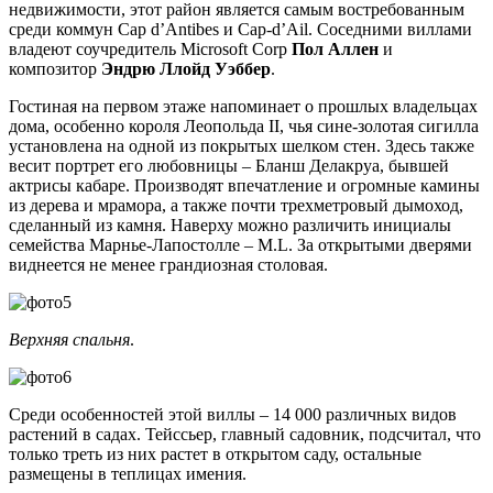
недвижимости, этот район является самым востребованным
среди коммун Cap d’Antibes и Cap-d’Ail. Соседними виллами
владеют соучредитель Microsoft Corp
Пол Аллен
и
композитор
Эндрю Ллойд Уэббер
.
Гостиная на первом этаже напоминает о прошлых владельцах
дома, особенно короля Леопольда II, чья сине-золотая сигилла
установлена на одной из покрытых шелком стен. Здесь также
весит портрет его любовницы – Бланш Делакруа, бывшей
актрисы кабаре. Производят впечатление и огромные камины
из дерева и мрамора, а также почти трехметровый дымоход,
сделанный из камня. Наверху можно различить инициалы
семейства Марнье-Лапостолле – M.L. За открытыми дверями
виднеется не менее грандиозная столовая.
Верхняя спальня
.
Среди особенностей этой виллы – 14 000 различных видов
растений в садах. Тейссьер, главный садовник, подсчитал, что
только треть из них растет в открытом саду, остальные
размещены в теплицах имения.