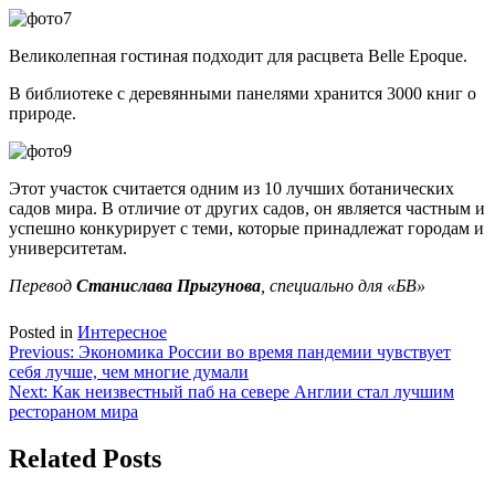
Великолепная гостиная подходит для расцвета Belle Epoque.
В библиотеке с деревянными панелями хранится 3000 книг о
природе.
Этот участок считается одним из 10 лучших ботанических
садов мира. В отличие от других садов, он является частным и
успешно конкурирует с теми, которые принадлежат городам и
университетам.
Перевод
Станислава Прыгунова
, специально для «БВ»
Posted in
Интересное
Навигация
Previous:
Экономика России во время пандемии чувствует
себя лучше, чем многие думали
по
Next:
Как неизвестный паб на севере Англии стал лучшим
записям
рестораном мира
Related Posts