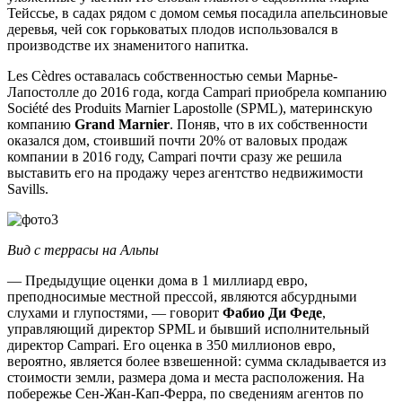
Тейссье, в садах рядом с домом семья посадила апельсиновые
деревья, чей сок горьковатых плодов использовался в
производстве их знаменитого напитка.
Les Cèdres оставалась собственностью семьи Марнье-
Лапостолле до 2016 года, когда Campari приобрела компанию
Société des Produits Marnier Lapostolle (SPML), материнскую
компанию
Grand Marnier
. Поняв, что в их собственности
оказался дом, стоивший почти 20% от валовых продаж
компании в 2016 году, Campari почти сразу же решила
выставить его на продажу через агентство недвижимости
Savills.
Вид с террасы на Альпы
— Предыдущие оценки дома в 1 миллиард евро,
преподносимые местной прессой, являются абсурдными
слухами и глупостями, — говорит
Фабио Ди Феде
,
управляющий директор SPML и бывший исполнительный
директор Campari. Его оценка в 350 миллионов евро,
вероятно, является более взвешенной: сумма складывается из
стоимости земли, размера дома и места расположения. На
побережье Сен-Жан-Кап-Ферра, по сведениям агентов по