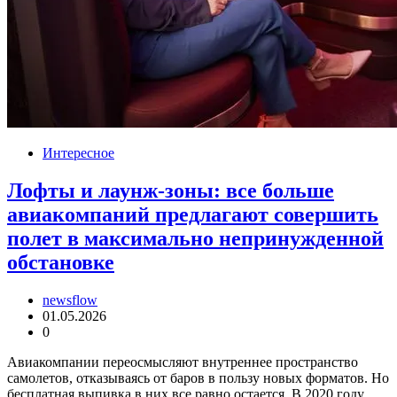
Интересное
Лофты и лаунж-зоны: все больше
авиакомпаний предлагают совершить
полет в максимально непринужденной
обстановке
newsflow
01.05.2026
0
Авиакомпании переосмысляют внутреннее пространство
самолетов, отказываясь от баров в пользу новых форматов. Но
бесплатная выпивка в них все равно остается. В 2020 году