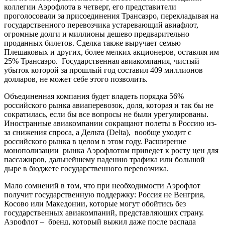
коллегии Аэрофлота в четверг, его представители
проголосовали за присоединения Трансаэро, перекладывая на
государственного перевозчика устаревающий авиафлот,
огромные долги и миллионы дешево предварительно
проданных билетов. Сделка также выручает семью
Плешаковых и других, более мелких акционеров, оставляя им
25% Трансаэро. Государственная авиакомпания, чистый
убыток которой за прошлый год составил 409 миллионов
долларов, не может себе этого позволить.
Объединенная компания будет владеть порядка 56%
российского рынка авиаперевозок, доля, которая и так бы не
сократилась, если бы все вопросы не были урегулированы.
Иностранные авиакомпании сокращают полеты в Россию из-
за снижения спроса, а Дельта (Delta), вообще уходит с
российского рынка в целом в этом году. Расширение
монополизации рынка Аэрофлотом приведет к росту цен для
пассажиров, дальнейшему падению трафика или большой
дыре в бюджете государственного перевозчика.
Мало сомнений в том, что при необходимости Аэрофлот
получит государственную поддержку: Россия не Венгрия,
Косово или Македонии, которые могут обойтись без
государственных авиакомпаний, представляющих страну.
Аэрофлот – бренд, который выжил даже после распада