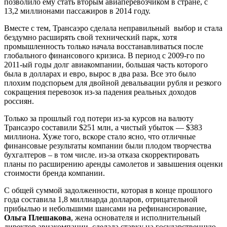
позволило ему стать вторым авиаперевозчиком в стране, с
13,2 миллионами пассажиров в 2014 году.
Вместе с тем, Трансаэро сделала неправильный выбор и стала
бездумно расширять свой технический парк, хотя
промышленность только начала восстанавливаться после
глобального финансового кризиса. В период с 2009-го по
2011-ый годы долг авиакомпании, большая часть которого
была в долларах и евро, вырос в два раза. Все это было
плохим подспорьем для двойной девальвации рубля и резкого
сокращения перевозок из-за падения реальных доходов
россиян.
Только за прошлый год потери из-за курсов на валюту
Трансаэро составили $251 млн, а чистый убыток — $383
миллиона. Хуже того, вскоре стало ясно, что отличные
финансовые результаты компании были плодом творчества
бухгалтеров – в том числе. из-за отказа скорректировать
планы по расширению аренды самолетов и завышения оценки
стоимости бренда компании.
С общей суммой задолженности, которая в конце прошлого
года составила 1,8 миллиарда долларов, отрицательной
прибылью и небольшими шансами на рефинансирование,
Ольга Плешакова
, жена основателя и исполнительный
директор авиакомпании, сделала ставку на государственную