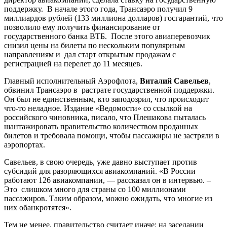
поддержку. В начале этого года, Трансаэро получил 9
миллиардов рублей (133 миллиона долларов) госгарантий, что
позволило ему получить финансирование от
государственного банка ВТБ. После этого авиаперевозчик
снизил цены на билеты по нескольким популярным
направлениям и дал старт открытым продажам с
регистрацией на перелет до 11 месяцев.
Главный исполнительный Аэрофлота,
Виталий Савельев
,
обвинил Трансаэро в растрате государственной поддержки.
Он был не единственным, кто заподозрил, что происходит
что-то неладное. Издание «Ведомости» со ссылкой на
российского чиновника, писало, что Плешакова пыталась
шантажировать правительство количеством проданных
билетов и требовала помощи, чтобы пассажиры не застряли в
аэропортах.
Савельев, в свою очередь, уже давно выступает против
субсидий для разоряющихся авиакомпаний. «В России
работают 126 авиакомпании, — рассказал он в интервью. –
Это слишком много для страны со 100 миллионами
пассажиров. Таким образом, можно ожидать, что многие из
них обанкротятся».
Тем не менее, правительство считает иначе: на заседании