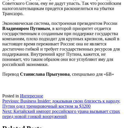
Советского Союза, ему не дадут упасть. Так что российским
налогоплательщикам придется раскошелиться на убытки
Трансаэро.
Экономическая система, построенная президентом России
Владимиром Путиным
, в которой приоритет отдается
государственным и созданным при поддержке государства
компаниям, плохо подходит для крупных кризисов, какой в
настоящее время переживает Россия: она не является
достаточно гибкой и требует государственных ресурсов для
поддержания. Внутренний круг Путина, кажется, не
понимает, что таким образом они все углубляют яму для
российской экономики.
Перевод
Станислава Прыгунова
, специально для «БВ»
Posted in
Интересное
Навигация
Previous:
Business Insider: доказывая свою близость к народу,
Путин одел тренировочный костюм за $3200
по
Next:
Китайский импорт российского урана вызывает страх
записям
перед новой гонкой вооружений