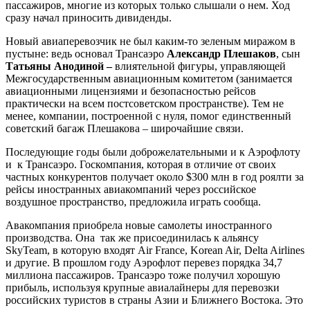
пассажиров, многие из которых только слышали о нем. Ход
сразу начал приносить дивиденды.
Новый авиаперевозчик не был каким-то зеленым миражом в
пустыне: ведь основал Трансаэро
Александр Плешаков
, сын
Татьяны Анодиной –
влиятельной фигуры, управляющей
Межгосударственным авиационным комитетом (занимается
авиационными лицензиями и безопасностью рейсов
практически на всем постсоветском пространстве). Тем не
менее, компании, построенной с нуля, помог единственный
советский багаж Плешакова – широчайшие связи.
Последующие годы были доброжелательными и к Аэрофлоту
и к Трансаэро. Госкомпания, которая в отличие от своих
частных конкурентов получает около $300 млн в год роялти за
рейсы иностранных авиакомпаний через российское
воздушное пространство, предложила играть сообща.
Авакомпания приобрела новые самолеты иностранного
производства. Она так же присоединилась к альянсу
SkyTeam, в которую входят Air France, Korean Air, Delta Airlines
и другие. В прошлом году Аэрофлот перевез порядка 34,7
миллиона пассажиров. Трансаэро тоже получил хорошую
прибыль, используя крупные авиалайнеры для перевозки
российских туристов в страны Азии и Ближнего Востока. Это