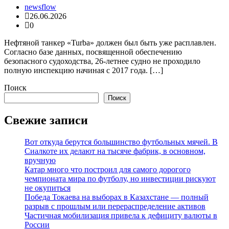
newsflow
26.06.2026
0
Нефтяной танкер «Turba» должен был быть уже расплавлен.
Согласно базе данных, посвященной обеспечению
безопасного судоходства, 26-летнее судно не проходило
полную инспекцию начиная с 2017 года. […]
Поиск
Поиск
Свежие записи
Вот откуда берутся большинство футбольных мячей. В
Сиалкоте их делают на тысяче фабрик, в основном,
вручную
Катар много что построил для самого дорогого
чемпионата мира по футболу, но инвестиции рискуют
не окупиться
Победа Токаева на выборах в Казахстане — полный
разрыв с прошлым или перераспределение активов
Частичная мобилизация привела к дефициту валюты в
России