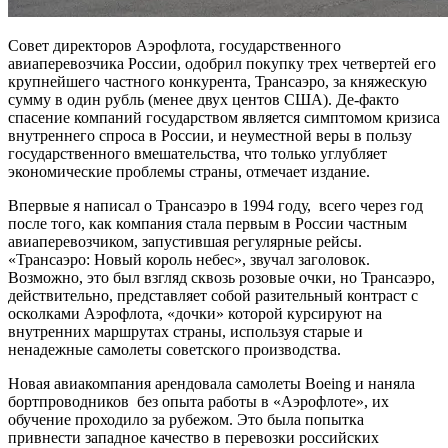
Совет директоров Аэрофлота, государственного
авиаперевозчика России, одобрил покупку трех четвертей его
крупнейшего частного конкурента, Трансаэро, за княжескую
сумму в один рубль (менее двух центов США). Де-факто
спасение компаний государством является симптомом кризиса
внутреннего спроса в России, и неуместной веры в пользу
государственного вмешательства, что только углубляет
экономические проблемы страны, отмечает издание.
Впервые я написал о Трансаэро в 1994 году, всего через год
после того, как компания стала первым в России частным
авиаперевозчиком, запустившая регулярные рейсы.
«Трансаэро: Новый король небес», звучал заголовок.
Возможно, это был взгляд сквозь розовые очки, но Трансаэро,
действительно, представляет собой разительный контраст с
осколками Аэрофлота, «дочки» которой курсируют на
внутренних маршрутах страны, используя старые и
ненадежные самолеты советского производства.
Новая авиакомпания арендовала самолеты Boeing и наняла
бортпроводников без опыта работы в «Аэрофлоте», их
обучение проходило за рубежом. Это была попытка
привнести западное качество в перевозки российских