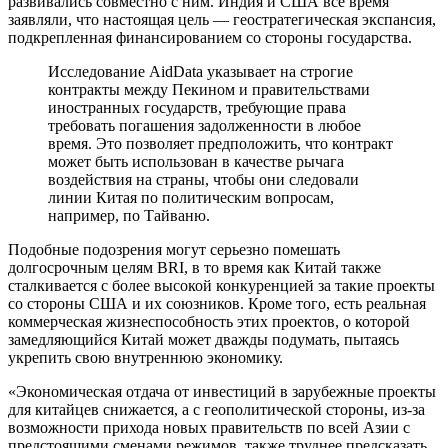
развивались совместно с ним. Индия и США все время
заявляли, что настоящая цель — геостратегическая экспансия,
подкрепленная финансированием со стороны государства.
Исследование AidData указывает на строгие
контракты между Пекином и правительствами
иностранных государств, требующие права
требовать погашения задолженности в любое
время. Это позволяет предположить, что контракт
может быть использован в качестве рычага
воздействия на страны, чтобы они следовали
линии Китая по политическим вопросам,
например, по Тайваню.
Подобные подозрения могут серьезно помешать
долгосрочным целям BRI, в то время как Китай также
сталкивается с более высокой конкуренцией за такие проекты
со стороны США и их союзников. Кроме того, есть реальная
коммерческая жизнеспособность этих проектов, о которой
замедляющийся Китай может дважды подумать, пытаясь
укрепить свою внутреннюю экономику.
«Экономическая отдача от инвестиций в зарубежные проекты
для китайцев снижается, а с геополитической стороны, из-за
возможности прихода новых правительств по всей Азии с
предстоящими сменами режимов, также труднее предсказать,