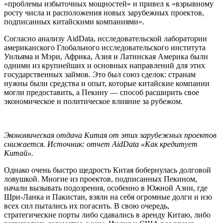
«проблемы избыточных мощностей» и привел к «взрывному
росту числа и расположения новых зарубежных проектов,
подписанных китайскими компаниями».
Согласно анализу AidData, исследовательской лаборатории
американского Глобального исследовательского института
Уильяма и Мэри, Африка, Азия и Латинская Америка были
одними из крупнейших и основных направлений для этих
государственных займов. Это был союз сделок: странам
нужны были средства и опыт, которые китайские компании
могли предоставить, а Пекину — способ расширить свое
экономическое и политическое влияние за рубежом.
Экономическая отдача Китая от этих зарубежных проектов
снижается. Источник: отчет AidData «Как кредитует
Китай».
Однако очень быстро щедрость Китая бобернулась долговой
ловушкой. Многие из проектов, подписанных Пекином,
начали вызывать подозрения, особенно в Южной Азии, где
Шри-Ланка и Пакистан, взяли на себя огромные долги и изо
всех сил пытались их погасить. В свою очередь,
стратегические порты либо сдавались в аренду Китаю, либо