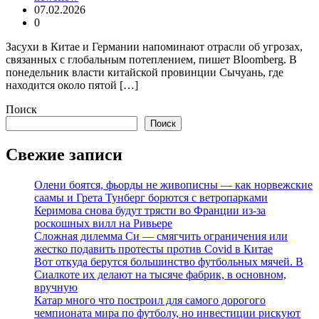
07.02.2026
0
Засухи в Китае и Германии напоминают отрасли об угрозах,
связанных с глобальным потеплением, пишет Bloomberg. В
понедельник власти китайской провинции Сычуань, где
находится около пятой […]
Поиск
Поиск
Свежие записи
Олени боятся, фьорды не живописны — как норвежские
саамы и Грета Тунберг борются с ветропарками
Керимова снова будут трясти во Франции из-за
роскошных вилл на Ривьере
Сложная дилемма Си — смягчить ограничения или
жестко подавить протесты против Covid в Китае
Вот откуда берутся большинство футбольных мячей. В
Сиалкоте их делают на тысяче фабрик, в основном,
вручную
Катар много что построил для самого дорогого
чемпионата мира по футболу, но инвестиции рискуют