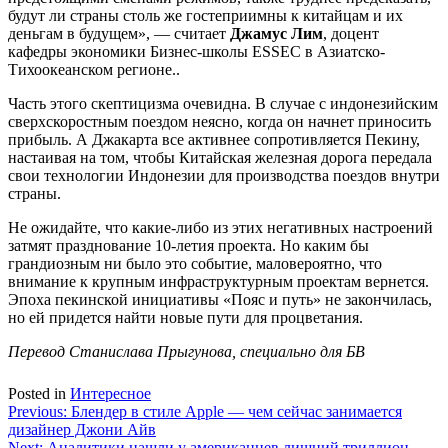
будут ли страны столь же гостеприимны к китайцам и их
деньгам в будущем», — считает
Джамус Лим
, доцент
кафедры экономики Бизнес-школы ESSEC в Азиатско-
Тихоокеанском регионе..
Часть этого скептицизма очевидна. В случае с индонезийским
сверхскоростным поездом неясно, когда он начнет приносить
прибыль. А Джакарта все активнее сопротивляется Пекину,
настаивая на том, чтобы Китайская железная дорога передала
свои технологии Индонезии для производства поездов внутри
страны.
Не ожидайте, что какие-либо из этих негативных настроений
затмят празднование 10-летия проекта. Но каким бы
грандиозным ни было это событие, маловероятно, что
внимание к крупным инфраструктурным проектам вернется.
Эпоха пекинской инициативы «Пояс и путь» не закончилась,
но ей придется найти новые пути для процветания.
Перевод Станислава Прыгунова, специально для БВ
Posted in
Интересное
Навигация
Previous:
Блендер в стиле Apple — чем сейчас занимается
дизайнер Джони Айв
по
Next:
Аналитики нашли у американцев лишний триллион