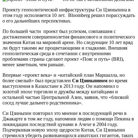
Проекту геополитической инфраструктуры Си Цзиньпина в
этом году исполняется 10 лет. Bloomberg решил порассуждать
о его дальнейших перспективах.
По большей части проект был успехом, совпавшим с
достижением совершеннолетия финансового и политического
значения Китая на мировой арене. Но следующие 10 лет вряд
ли будут такими же процветающими и гладкими. Внешняя
геополитическая среда в сочетании с внутренними
проблемами страны сделают проект «Пояс и путь» (BRI),
менее заметным, чем раньше.
Впервые «проект века» и «китайский план Маршалла, но
более смелый» был представлен
Си Цзиньпином
во время
выступления в Казахстане в 2013 году. Он напомнил о
золотой эпохе торговли и дружбы между китайцами и
остальной частью Центральной Азии, заявив, что «близкий
сосед лучше дальнего родственника».
Си Цзиньпин повторил это мнение в последующей речи в
Джакарте в том же году, напомнив людям о помощи Пекина в
ликвидации последствий цунами в Ачехе в 2004 году.
Подчеркивая новую эпоху щедрости Китая, Си Цзиньпин
стремился убедить развивающихся азиатских гигантов, таких