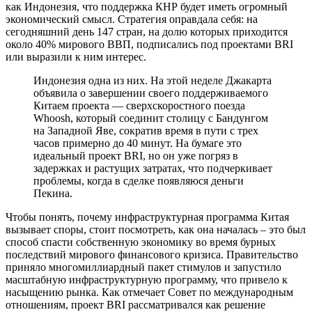
как Индонезия, что поддержка КНР будет иметь огромный
экономический смысл. Стратегия оправдала себя: на
сегодняшний день 147 стран, на долю которых приходится
около 40% мирового ВВП, подписались под проектами BRI
или выразили к ним интерес.
Индонезия одна из них. На этой неделе Джакарта
объявила о завершении своего поддерживаемого
Китаем проекта — сверхскоростного поезда
Whoosh, который соединит столицу с Бандунгом
на Западной Яве, сократив время в пути с трех
часов примерно до 40 минут. На бумаге это
идеальный проект BRI, но он уже погряз в
задержках и растущих затратах, что подчеркивает
проблемы, когда в сделке появляюся деньги
Пекина.
Чтобы понять, почему инфраструктурная программа Китая
вызывает споры, стоит посмотреть, как она началась – это был
способ спасти собственную экономику во время бурных
последствий мирового финансового кризиса. Правительство
приняло многомиллиардный пакет стимулов и запустило
масштабную инфраструктурную программу, что привело к
насыщению рынка. Как отмечает Совет по международным
отношениям, проект BRI рассматривался как решение