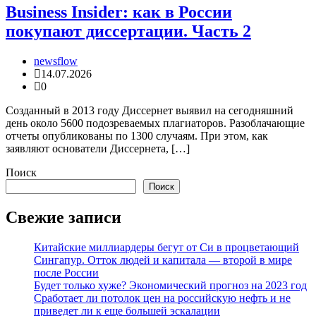
Business Insider: как в России
покупают диссертации. Часть 2
newsflow
14.07.2026
0
Созданный в 2013 году Диссернет выявил на сегодняшний
день около 5600 подозреваемых плагиаторов. Разоблачающие
отчеты опубликованы по 1300 случаям. При этом, как
заявляют основатели Диссернета, […]
Поиск
Поиск
Свежие записи
Китайские миллиардеры бегут от Си в процветающий
Сингапур. Отток людей и капитала — второй в мире
после России
Будет только хуже? Экономический прогноз на 2023 год
Сработает ли потолок цен на российскую нефть и не
приведет ли к еще большей эскалации