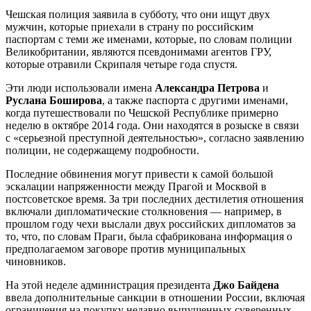
Чешская полиция заявила в субботу, что они ищут двух
мужчин, которые приехали в страну по российским
паспортам с теми же именами, которые, по словам полиции
Великобритании, являются псевдонимами агентов ГРУ,
которые отравили Скрипаля четыре года спустя.
Эти люди использовали имена
Александра Петрова
и
Руслана Боширова
, а также паспорта с другими именами,
когда путешествовали по Чешской Республике примерно
неделю в октябре 2014 года. Они находятся в розыске в связи
с «серьезной преступной деятельностью», согласно заявлению
полиции, не содержащему подробности.
Последние обвинения могут привести к самой большой
эскалации напряженности между Прагой и Москвой в
постсоветское время. За три последних дестилетия отношения
включали дипломатические столкновения — например, в
прошлом году чехи выслали двух российских дипломатов за
то, что, по словам Праги, была сфабрикована информация о
предполагаемом заговоре против муниципальных
чиновников.
На этой неделе администрация президента
Джо Байдена
ввела дополнительные санкции в отношении России, включая
ограничения на покупку недавно выпущенных суверенных