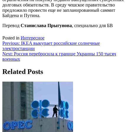
долговых обязательств. В среду чешское правительство
предложило провести еще не запланированный саммит
Байдена и Путина.
Перевод
Станислава Прыгунова
, специально для БВ
Posted in
Интересное
Навигация
Previous:
IKEA выкупает российские солнечные
электростанции
по
Next:
Россия перебросила к границе Украины 150 тысяч
записям
военных
Related Posts