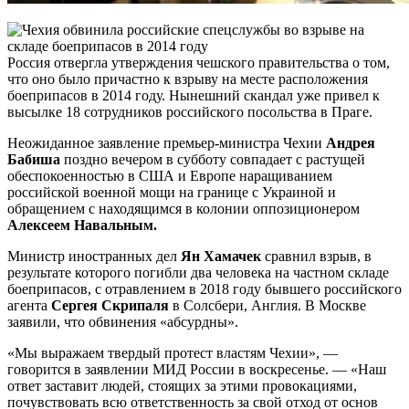
Россия отвергла утверждения чешского правительства о том,
что оно было причастно к взрыву на месте расположения
боеприпасов в 2014 году. Нынешний скандал уже привел к
высылке 18 сотрудников российского посольства в Праге.
Неожиданное заявление премьер-министра Чехии
Андрея
Бабиша
поздно вечером в субботу совпадает с растущей
обеспокоенностью в США и Европе наращиванием
российской военной мощи на границе с Украиной и
обращением с находящимся в колонии оппозиционером
Алексеем Навальным.
Министр иностранных дел
Ян Хамачек
сравнил взрыв, в
результате которого погибли два человека на частном складе
боеприпасов, с отравлением в 2018 году бывшего российского
агента
Сергея Скрипаля
в Солсбери, Англия. В Москве
заявили, что обвинения «абсурдны».
«Мы выражаем твердый протест властям Чехии», —
говорится в заявлении МИД России в воскресенье. — «Наш
ответ заставит людей, стоящих за этими провокациями,
почувствовать всю ответственность за свой отход от основ