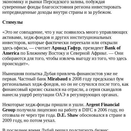
экономику и рынки Персидского залива, побуждая
суверенные фонды благосостояния региона инвестировать
непредвиденные доходы внутри страны и за рубежом.
Стимулы
«Это не совпадение, что у нас появилось много управляющих
активами, хедж-фондов и других институциональных
инвесторов, которые фактически переехали или открыли
здесь офисы, — считает
Аршад Гафур
, президент
Bank of
America
по Ближнему Востоку и Северной Африке. — Они
собираются для того, чтобы извлечь выгоду из того, что здесь
происходит».
Нынешняя попытка Дубая привлечь финансистов уже не
первая. Частный банк
Mirabaud
в 2008 году предсказал бум
региональных хедж-фондов, но он не случился после того, как
финансовый кризис сказался на отрасли, а серия скандалов
нанесла ущерб репутации ОАЭ в регулирующих органах.
Некоторые хедж-фонды пришли и ушли.
Argent Financial
Group
получила лицензию на работу в DIFC в 2006 году, но
отозвала ее через три года.
D.E. Shaw
обосновался в стране в
2009 году, но потом уехал.
В последнее время Дубай решил подстегнуть бизнес