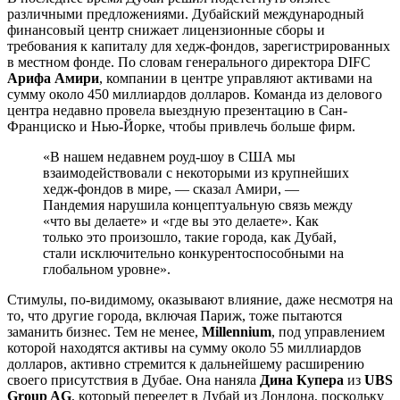
различными предложениями. Дубайский международный
финансовый центр снижает лицензионные сборы и
требования к капиталу для хедж-фондов, зарегистрированных
в местном фонде. По словам генерального директора DIFC
Арифа Амири
, компании в центре управляют активами на
сумму около 450 миллиардов долларов. Команда из делового
центра недавно провела выездную презентацию в Сан-
Франциско и Нью-Йорке, чтобы привлечь больше фирм.
«В нашем недавнем роуд-шоу в США мы
взаимодействовали с некоторыми из крупнейших
хедж-фондов в мире, — сказал Амири, —
Пандемия нарушила концептуальную связь между
«что вы делаете» и «где вы это делаете». Как
только это произошло, такие города, как Дубай,
стали исключительно конкурентоспособными на
глобальном уровне».
Стимулы, по-видимому, оказывают влияние, даже несмотря на
то, что другие города, включая Париж, тоже пытаются
заманить бизнес. Тем не менее,
Millennium
, под управлением
которой находятся активы на сумму около 55 миллиардов
долларов, активно стремится к дальнейшему расширению
своего присутствия в Дубае. Она наняла
Дина Купера
из
UBS
Group AG
, который переедет в Дубай из Лондона, поскольку