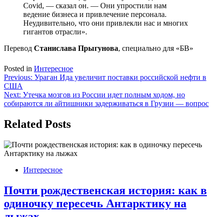
Covid, — сказал он. — Они упростили нам
ведение бизнеса и привлечение персонала.
Неудивительно, что они привлекли нас и многих
гигантов отрасли».
Перевод
Станислава Прыгунова
, специально для «БВ»
Posted in
Интересное
Навигация
Previous:
Ураган Ида увеличит поставки российской нефти в
США
по
Next:
Утечка мозгов из России идет полным ходом, но
записям
собираются ли айтишники задерживаться в Грузии — вопрос
Related Posts
Интересное
Почти рождественская история: как в
одиночку пересечь Антарктику на
лыжах