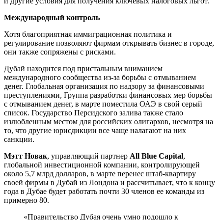
и другие условия для получения ключевых налоговых льгот.
Международный контроль
Хотя благоприятная иммиграционная политика и
регулирование позволяют фирмам открывать бизнес в городе,
они также сопряжены с рисками.
Дубай находится под пристальным вниманием
международного сообщества из-за борьбы с отмыванием
денег. Глобальная организация по надзору за финансовыми
преступлениями, Группа разработки финансовых мер борьбы
с отмыванием денег, в марте поместила ОАЭ в свой серый
список. Государство Персидского залива также стало
излюбленным местом для российских олигархов, несмотря на
то, что другие юрисдикции все чаще налагают на них
санкции.
Мэтт Новак
, управляющий партнер
All Blue Capital
,
глобальной инвестиционной компании, контролирующей
около 5,7 млрд долларов, в марте перенес штаб-квартиру
своей фирмы в Дубай из Лондона и рассчитывает, что к концу
года в Дубае будет работать почти 30 членов ее команды из
примерно 80.
«Правительство Дубая очень умно подошло к