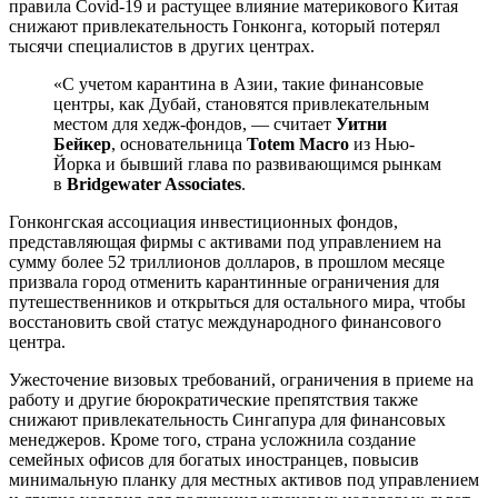
правила Covid-19 и растущее влияние материкового Китая
снижают привлекательность Гонконга, который потерял
тысячи специалистов в других центрах.
«С учетом карантина в Азии, такие финансовые
центры, как Дубай, становятся привлекательным
местом для хедж-фондов, — считает
Уитни
Бейкер
, основательница
Totem Macro
из Нью-
Йорка и бывший глава по развивающимся рынкам
в
Bridgewater Associates
.
Гонконгская ассоциация инвестиционных фондов,
представляющая фирмы с активами под управлением на
сумму более 52 триллионов долларов, в прошлом месяце
призвала город отменить карантинные ограничения для
путешественников и открыться для остального мира, чтобы
восстановить свой статус международного финансового
центра.
Ужесточение визовых требований, ограничения в приеме на
работу и другие бюрократические препятствия также
снижают привлекательность Сингапура для финансовых
менеджеров. Кроме того, страна усложнила создание
семейных офисов для богатых иностранцев, повысив
минимальную планку для местных активов под управлением