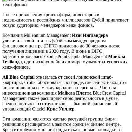
После привлечения крипто-фирм, инвесторов в
недвижимость и российских миллиардеров Дубай привлекает
новую аудиторию: менеджеров хедж-фондов.
Компания Millennium Management
Иззи Ингландера
увеличила свой штат в Дубайском международном
финансовом центре (DIFC) примерно до 30 человек после
получения лицензии в 2020 году
.
В июне в DIFC
зарегистрировалась ExodusPoint Capital Management
Майкла
Гелбанда
, один из крупнейших в мире мультистратегических
хедж-фондов.
All Blue Capital
отказалась от своей лондонской штаб-
квартиры, чтобы обосноваться в городе, где сейчас находится
почти половина ее международного персонала. Частная
инвестиционная компания
Майкла Платта
BlueCrest Capital
Management также расширяет свою деятельность в Дубае,
среди нанятых ею сотрудников — бывший финансовый
управляющий Citadel
Крис Уиллер
.
Эти компании являются частью растущей группы фирм,
решивших расширяться в залитом солнцем бизнес-центре.
Брексит побудил многие фонды искать новые площадки за