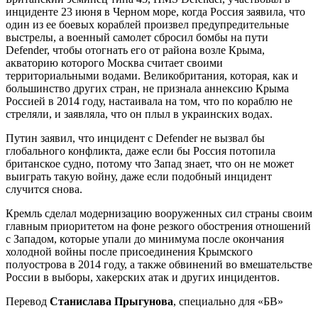
инциденте 23 июня в Черном море, когда Россия заявила, что
один из ее боевых кораблей произвел предупредительные
выстрелы, а военный самолет сбросил бомбы на пути
Defender, чтобы отогнать его от района возле Крыма,
акваторию которого Москва считает своими
территориальными водами. Великобритания, которая, как и
большинство других стран, не признала аннексию Крыма
Россией в 2014 году, настаивала на том, что по кораблю не
стреляли, и заявляла, что он плыл в украинских водах.
Путин заявил, что инцидент с Defender не вызвал бы
глобального конфликта, даже если бы Россия потопила
британское судно, потому что Запад знает, что он не может
выиграть такую войну, даже если подобный инцидент
случится снова.
Кремль сделал модернизацию вооруженных сил страны своим
главным приоритетом на фоне резкого обострения отношений
с Западом, которые упали до минимума после окончания
холодной войны после присоединения Крымского
полуострова в 2014 году, а также обвинений во вмешательстве
России в выборы, хакерских атак и других инцидентов.
Перевод
Станислава Прыгунова
, специально для «БВ»