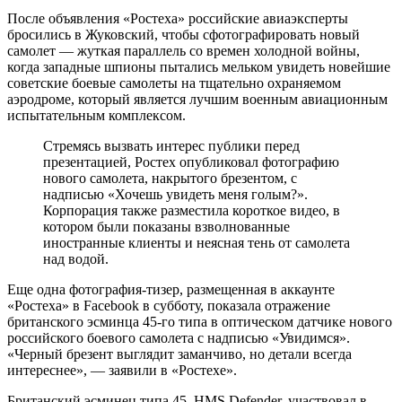
После объявления «Ростеха» российские авиаэксперты
бросились в Жуковский, чтобы сфотографировать новый
самолет — жуткая параллель со времен холодной войны,
когда западные шпионы пытались мельком увидеть новейшие
советские боевые самолеты на тщательно охраняемом
аэродроме, который является лучшим военным авиационным
испытательным комплексом.
Стремясь вызвать интерес публики перед
презентацией, Ростех опубликовал фотографию
нового самолета, накрытого брезентом, с
надписью «Хочешь увидеть меня голым?».
Корпорация также разместила короткое видео, в
котором были показаны взволнованные
иностранные клиенты и неясная тень от самолета
над водой.
Еще одна фотография-тизер, размещенная в аккаунте
«Ростеха» в Facebook в субботу, показала отражение
британского эсминца 45-го типа в оптическом датчике нового
российского боевого самолета с надписью «Увидимся».
«Черный брезент выглядит заманчиво, но детали всегда
интереснее», — заявили в «Ростехе».
Британский эсминец типа 45, HMS Defender, участвовал в