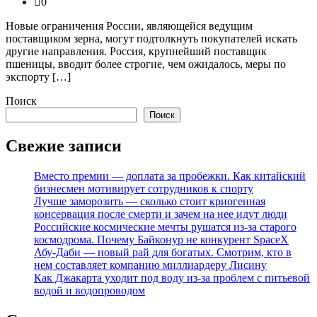
0
Новые ограничения России, являющейся ведущим
поставщиком зерна, могут подтолкнуть покупателей искать
другие направления. Россия, крупнейший поставщик
пшеницы, вводит более строгие, чем ожидалось, меры по
экспорту […]
Поиск
Поиск
Свежие записи
Вместо премии — доплата за пробежки. Как китайский
бизнесмен мотивирует сотрудников к спорту
Лучше заморозить — сколько стоит криогенная
консервация после смерти и зачем на нее идут люди
Российские космические мечты рушатся из-за старого
космодрома. Почему Байконур не конкурент SpaceX
Абу-Даби — новый рай для богатых. Смотрим, кто в
нем составляет компанию миллиардеру Лисину
Как Джакарта уходит под воду из-за проблем с питьевой
водой и водопроводом