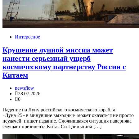
Интересное
Крушение лунной миссии может
нанести серьезный ущерб
космическому партнерству России с
Китаем
newsflow
28.07.2026
0
Падение на Луну российского космического корабля
«Луна-25» в минувшие выходные может оказаться не просто
неудачей, пишет издание. Сложившаяся ситуация наверняка
смущает президента Китая Си Цзиньпина […]