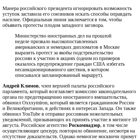
Манера российского президента игнорировать возможность
уступок заставила его союзников искать способы оправдать
насилие. Официальная линия заключается в том, чтобы
объявить протесты плодом западного заговора.
Министерство иностранных дел на прошлой
неделе призвало высокопоставленных
американских и немецких дипломатов в Москве
выразить протест за якобы подстрекательство
россиян к участию в акциях (одним из примеров
оказалось предупреждение граждан США избегать
несанкционированного шествия, в котором
описывался запланированный маршрут).
Андрей Климов
, член верхней палаты российского
парламента, который возглавляет комиссию законодательного
органа по предотвращению иностранного вмешательства,
обвинил Oxxxymiron, который является гражданином России
и Великобритании, в действиях в интересах Запада. Он также
обвинил YouTube в отправке россиянам нежелательных
уведомлений, призывающих их принять участие в митинге 10
августа. Российское агентство
Роскомнадзор
, в том числе
осуществляющее цензуру, повторило обвинение, несмотря на
отсутствие доказательств. Однако немногие москвичи примут