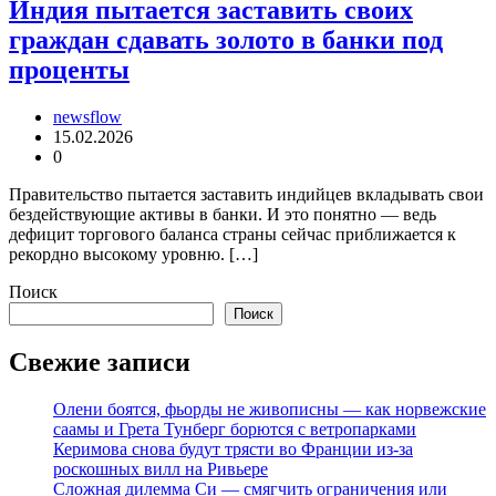
Индия пытается заставить своих
граждан сдавать золото в банки под
проценты
newsflow
15.02.2026
0
Правительство пытается заставить индийцев вкладывать свои
бездействующие активы в банки. И это понятно — ведь
дефицит торгового баланса страны сейчас приближается к
рекордно высокому уровню. […]
Поиск
Поиск
Свежие записи
Олени боятся, фьорды не живописны — как норвежские
саамы и Грета Тунберг борются с ветропарками
Керимова снова будут трясти во Франции из-за
роскошных вилл на Ривьере
Сложная дилемма Си — смягчить ограничения или