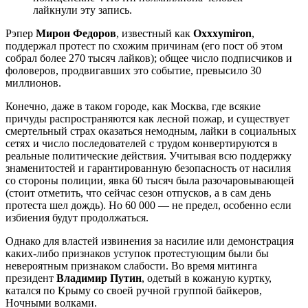
лайкнули эту запись.
Рэпер
Мирон Федоров
, известный как
Oxxxymiron
,
поддержал протест по схожим причинам (его пост об этом
собрал более 270 тысяч лайков); общее число подписчиков и
фоловеров, продвигавших это событие, превысило 30
миллионов.
Конечно, даже в таком городе, как Москва, где всякие
причуды распространяются как лесной пожар, и существует
смертельный страх оказаться немодным, лайки в социальных
сетях и число последователей с трудом конвертируются в
реальные политические действия. Учитывая всю поддержку
знаменитостей и гарантированную безопасность от насилия
со стороны полиции, явка 60 тысяч была разочаровывающей
(стоит отметить, что сейчас сезон отпусков, а в сам день
протеста шел дождь). Но 60 000 — не предел, особенно если
избиения будут продолжаться.
Однако для властей извинения за насилие или демонстрация
каких-либо признаков уступок протестующим были бы
невероятным признаком слабости. Во время митинга
президент
Владимир Путин
, одетый в кожаную куртку,
катался по Крыму со своей ручной группой байкеров,
Ночными волками.