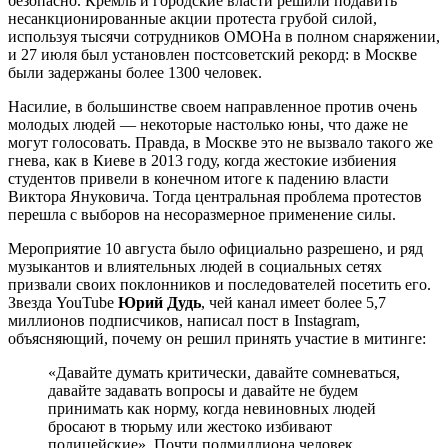
безопасно. Кремль и городские власти решили подавить
несанкционированные акции протеста грубой силой,
используя тысячи сотрудников ОМОНа в полном снаряжении,
и 27 июля был установлен постсоветский рекорд: в Москве
были задержаны более 1300 человек.
Насилие, в большинстве своем направленное против очень
молодых людей — некоторые настолько юны, что даже не
могут голосовать. Правда, в Москве это не вызвало такого же
гнева, как в Киеве в 2013 году, когда жестокие избиения
студентов привели в конечном итоге к падению власти
Виктора Януковича. Тогда центральная проблема протестов
перешла с выборов на несоразмерное применение силы.
Мероприятие 10 августа было официально разрешено, и ряд
музыкантов и влиятельных людей в социальных сетях
призвали своих поклонников и последователей посетить его.
Звезда YouTube
Юрий Дудь
, чей канал имеет более 5,7
миллионов подписчиков, написал пост в Instagram,
объясняющий, почему он решил принять участие в митинге:
«Давайте думать критически, давайте сомневаться,
давайте задавать вопросы и давайте не будем
принимать как норму, когда невиновных людей
бросают в тюрьму или жестоко избивают
полицейские». Почти полмиллиона человек