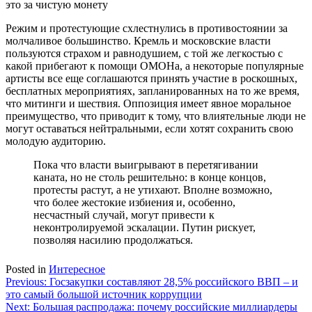
это за чистую монету
Режим и протестующие схлестнулись в противостоянии за
молчаливое большинство. Кремль и московские власти
пользуются страхом и равнодушием, с той же легкостью с
какой прибегают к помощи ОМОНа, а некоторые популярные
артисты все еще соглашаются принять участие в роскошных,
бесплатных мероприятиях, запланированных на то же время,
что митинги и шествия. Оппозиция имеет явное моральное
преимущество, что приводит к тому, что влиятельные люди не
могут оставаться нейтральными, если хотят сохранить свою
молодую аудиторию.
Пока что власти выигрывают в перетягивании
каната, но не столь решительно: в конце концов,
протесты растут, а не утихают. Вполне возможно,
что более жестокие избиения и, особенно,
несчастный случай, могут привести к
неконтролируемой эскалации. Путин рискует,
позволяя насилию продолжаться.
Posted in
Интересное
Навигация
Previous:
Госзакупки составляют 28,5% российского ВВП – и
это самый большой источник коррупции
по
Next:
Большая распродажа: почему российские миллиардеры