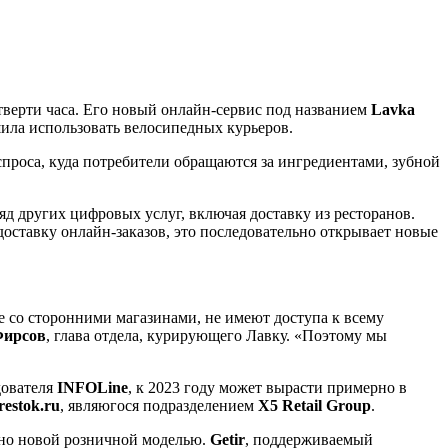
тверти часа. Его новый онлайн-сервис под названием
Lavka
шила использовать велосипедных курьеров.
спроса, куда потребители обращаются за ингредиентами, зубной
яд других цифровых услуг, включая доставку из ресторанов.
оставку онлайн-заказов, это последовательно открывает новые
е со сторонними магазинами, не имеют доступа к всему
Фирсов
, глава отдела, курирующего Лавку. «Поэтому мы
дователя
INFOLine
, к 2023 году может вырасти примерно в
restok.ru
, являюгося подразделением
X5 Retail Group
.
льно новой розничной моделью.
Getir
, поддерживаемый