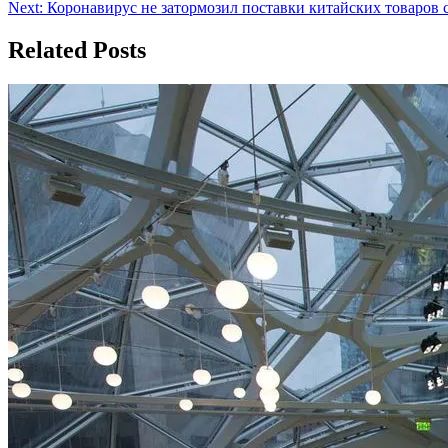
Next:
Коронавирус не затормозил поставки китайских товаров с 
по
записям
Related Posts