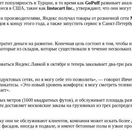
ает популярность в Турции, в то время как
GoPuff
развивает ана
иеся в США, такие как
Instacart Inc.
, утверждают, что они могут
 и производителями, Яндекс получал товары от розничной сети
 к концу этого года, а также запустить сервис в Санкт-Петербу
ратит деньги на развитие. Конечная цель состоит в том, чтобы 
которые из складов, которые существовали в течение нескольк
оваться Яндекс.Лавкой в октябре и теперь заказывает два-три р
дуктовых сетях, но я могу себе это позволить», — говорит Ивч
еликатесы. «Это новый уровень комфорта: я могу смотреть телеви
ает».
ных метров (1600 квадратных футов), и обслуживает площадь раз
.ru доставляет московские заказы на грузовиках из трех распред
ку они не обслуживают клиентов, компания может искать более 
 фасадов, иногда в подвале, и имеют бетонные полы и узкие пр