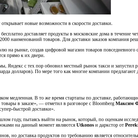
 открывает новые возможности в скорости доставки.
бесплатно доставляет продукты в московские дома в течение че
 2000 наименований товаров. Для доставки заказов компания ре
олю на рынке, создав цифровой магазин товаров повседневного 
ся прямо к их двери.
мы, Яндекс с тех пор обновил местный рынок такси и запустил р
рда долларов). По мере того как многие компании предлагают д
ком медленная. В то же время стартапы по доставке, работающи
товары в заказе», — отметил в разговоре с Bloomberg
Максим 
супер-быстрой доставки».
лом году, пытаясь выйти на рынок, который, по оценкам иссле
гроками на данный момент являются
Utkonos
и даркстор от
Perek
зинов, но доставка продуктов по требованию является относите