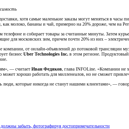
ижимость
доставки, хотя самые маленькие заказы могут меняться в часы п
 как молоко, бананы и чай, примерно на 20% дороже, чем на Pere
ем телефоне и собирает товары за считанные минуты. Затем курь
ящие для московских зим, причем почти 20% из них – электриче
ие компании, от онлайн-объявлений до потоковой трансляции му
рует бизнес
Uber Technologies Inc.
в этом регионе. Продуктовый 
ние.
лям», — считает
Иван Федяков
, глава INFOLine. «Компании не 
Это может хорошо работать для милленеалов, но не сможет привл
ть люди, которые никогда не станут нашими клиентами», — гово
ты должны забыть, фотографируя достопримечательности