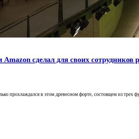
 Amazon сделал для своих сотрудников р
ько прохлаждался в этом древесном форте, состоящем из трех ф