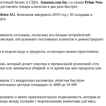
логичный бизнес в США.
Amazon.com Inc.
со своим
Prime Now
 доставлять товары клиентам в два раза быстрее.
Metro AG
. Компания завершила 2019 год с 50 складами и
рге.
изменить ситуацию, поскольку все больше потребителей
их месяцев, обслуживают постоянных клиентов и демонстрируют
аза в неделю воду и продукты, из которых можно приготовить
енко, который делает покупки в премиальной розничной сети
зор или заниматься уборкой, в то время как мои продукты уже
мером 1,5 квадратных километра, облегчая быструю
елительных центров площадью от 4000 до 18 000
дешевую и менее привлекательную недвижимость, которая не
оходы между полками с морозильными комнатами для мяса,