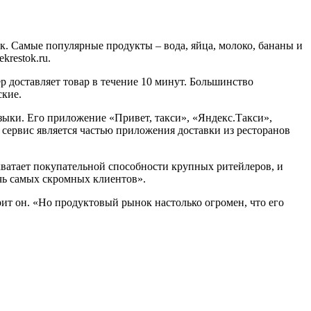
ик. Самые популярные продукты – вода, яйца, молоко, бананы и
krestok.ru.
ер доставляет товар в течение 10 минут. Большинство
ские.
зыки. Его приложение «Привет, такси», «Яндекс.Такси»,
сервис является частью приложения доставки из ресторанов
хватает покупательной способности крупных ритейлеров, и
ечь самых скромных клиентов».
рит он. «Но продуктовый рынок настолько огромен, что его