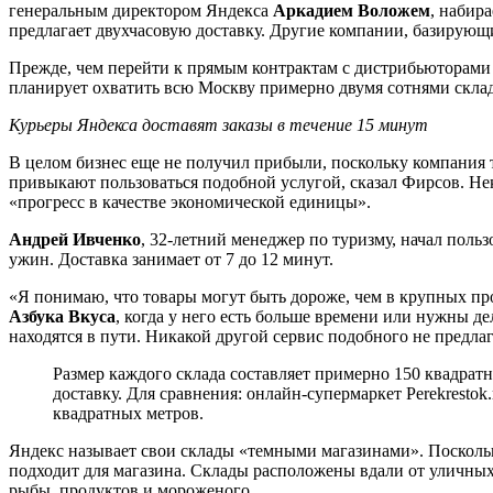
генеральным директором Яндекса
Аркадием Воложем
, набир
предлагает двухчасовую доставку. Другие компании, базирующ
Прежде, чем перейти к прямым контрактам с дистрибьюторами
планирует охватить всю Москву примерно двумя сотнями складов
Курьеры Яндекса доставят заказы в течение 15 минут
В целом бизнес еще не получил прибыли, поскольку компания т
привыкают пользоваться подобной услугой, сказал Фирсов. Не
«прогресс в качестве экономической единицы».
Андрей Ивченко
, 32-летний менеджер по туризму, начал польз
ужин. Доставка занимает от 7 до 12 минут.
«Я понимаю, что товары могут быть дороже, чем в крупных про
Азбука Вкуса
, когда у него есть больше времени или нужны д
находятся в пути. Никакой другой сервис подобного не предлаг
Размер каждого склада составляет примерно 150 квадрат
доставку. Для сравнения: онлайн-супермаркет Perekrestok
квадратных метров.
Яндекс называет свои склады «темными магазинами». Посколь
подходит для магазина. Склады расположены вдали от уличных
рыбы, продуктов и мороженого.