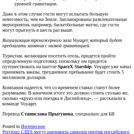
уровней гравитации.
Даже в этом случае гости могут испытать большую
невесомость, чем на Земле. Запланированы развлекательные
мероприятия, например, баскетбольные матчи, где гости
могут прыгнуть в шесть раз выше.
Визуализация тренажерного зала Voyager, который будет
предлагать занятия с низкой гравитацией.
Туристам, желающим посетить отель, придется пройти
определенную подготовку, поскольку им придется
путешествовать на шаттле
SpaceX Starship
. Voyager уже начал
принимать заказы, трехдневное пребывание будет стоить 5
миллионов долларов.
Компания надеется, что со временем ставки станут более
разумными. В конечном итоге это должно стоить столько же,
сколько «круиз или поездка в Диснейленд», — рассказали в
команде Voyager.
Перевод
Станислава Прыгунова
, специально для БВ
Posted in
Интересное
Навигация
Previous:
США могут направить санкции против российского