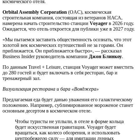
космического отеля.
Orbital Assembly Corporation
(OAC), космическая
строительная компания, состоящая из ветеранов НАСА,
намерена начать строительство станции
Voyager
в 2026 году.
Ожидается, что отель откроется для публики уже в 2027 году.
«Мы пытаемся заставить общественность осознать, что этот
золотой век космических путешествий не за горами. Он
приближается. Он приближается быстро», — рассказал
Business Insider руководитель компании
Джон Блинкоу
.
По данным Travel + Leisure, станция Voyager может вместить
до 280 гостей и будет включать в себя ресторан, бар и
тренажерный зал.
Визуализация ресторана и бара «Вояджера»
Предлагаемая еда будет данью уважения его галактическому
положению. Например, сублимированное мороженое станет
основным десертом в космическом отеле.
Чтобы туристы не уплыли, в отеле в форме кольца
будет искусственная гравитация. Voyager будет
вращаться, как колесо обозрения, и использовать
центробежную силу — для имитации лунных