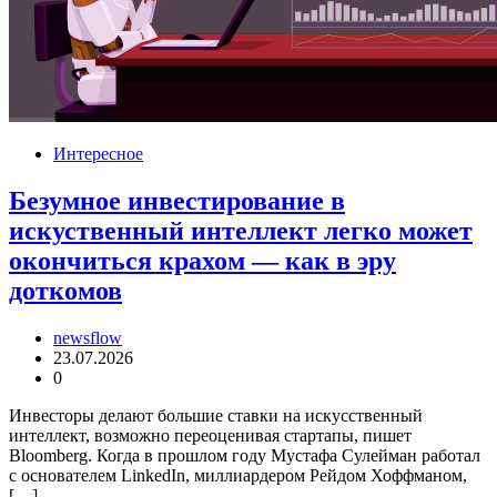
Интересное
Безумное инвестирование в
искуственный интеллект легко может
окончиться крахом — как в эру
доткомов
newsflow
23.07.2026
0
Инвесторы делают большие ставки на искусственный
интеллект, возможно переоценивая стартапы, пишет
Bloomberg. Когда в прошлом году Мустафа Сулейман работал
с основателем LinkedIn, миллиардером Рейдом Хоффманом,
[…]