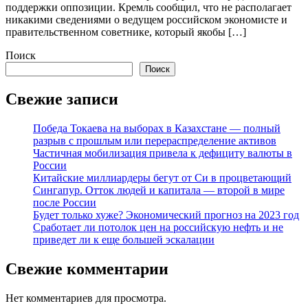
поддержки оппозиции. Кремль сообщил, что не располагает
никакими сведениями о ведущем российском экономисте и
правительственном советнике, который якобы […]
Поиск
Поиск
Свежие записи
Победа Токаева на выборах в Казахстане — полный
разрыв с прошлым или перераспределение активов
Частичная мобилизация привела к дефициту валюты в
России
Китайские миллиардеры бегут от Си в процветающий
Сингапур. Отток людей и капитала — второй в мире
после России
Будет только хуже? Экономический прогноз на 2023 год
Сработает ли потолок цен на российскую нефть и не
приведет ли к еще большей эскалации
Свежие комментарии
Нет комментариев для просмотра.