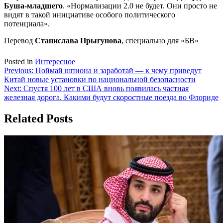
Буша-младшего
. «Нормализации 2.0 не будет. Они просто не
видят в такой инициативе особого политического
потенциала».
Перевод
Станислава Прыгунова
, специально для «БВ»
Posted in
Интересное
Навигация
Previous:
Поймай шпиона и заработай — к чему приведут
Китай новые установки по национальной безопасности
по
Next:
Спустя 100 лет в США вновь появилась частная
записям
железная дорога. Какими будут скоростные поезда во Флориде
Related Posts