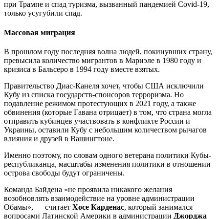
при Трампе и спад туризма, вызванный пандемией Covid-19,
только усугубили спад.
Массовая миграция
В прошлом году последняя волна людей, покинувших страну,
превысила количество мигрантов в Мариэле в 1980 году и
кризиса в Бальсеро в 1994 году вместе взятых.
Правительство Диас-Канеля хочет, чтобы США исключили
Кубу из списка государств-спонсоров терроризма. Но
подавление режимом протестующих в 2021 году, а также
обвинения (которые Гавана отрицает) в том, что страна могла
отправить кубинцев участвовать в конфликте России и
Украины, оставили Кубу с небольшим количеством рычагов
влияния и друзей в Вашингтоне.
Именно поэтому, по словам одного ветерана политики Кубы-
республиканца, масштабы изменения политики в отношении
острова свободы будут ограничены.
Команда Байдена «не проявила никакого желания
возобновлять взаимодействие на уровне администрации
Обамы», — считает
Хосе Карденас
, который занимался
вопросами Латинской Америки в администрации
Джорджа