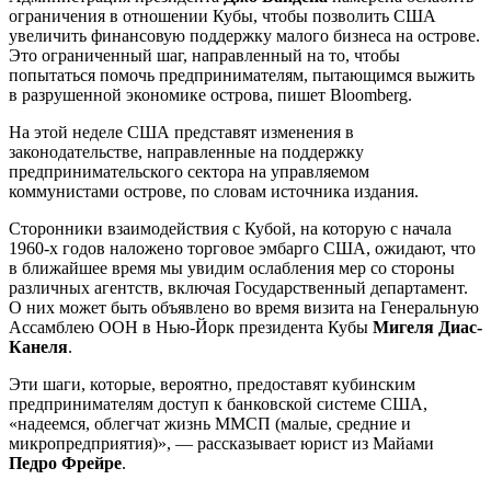
ограничения в отношении Кубы, чтобы позволить США
увеличить финансовую поддержку малого бизнеса на острове.
Это ограниченный шаг, направленный на то, чтобы
попытаться помочь предпринимателям, пытающимся выжить
в разрушенной экономике острова, пишет Bloomberg.
На этой неделе США представят изменения в
законодательстве, направленные на поддержку
предпринимательского сектора на управляемом
коммунистами острове, по словам источника издания.
Сторонники взаимодействия с Кубой, на которую с начала
1960-х годов наложено торговое эмбарго США, ожидают, что
в ближайшее время мы увидим ослабления мер со стороны
различных агентств, включая Государственный департамент.
О них может быть объявлено во время визита на Генеральную
Ассамблею ООН в Нью-Йорк президента Кубы
Мигеля Диас-
Канеля
.
Эти шаги, которые, вероятно, предоставят кубинским
предпринимателям доступ к банковской системе США,
«надеемся, облегчат жизнь ММСП (малые, средние и
микропредприятия)», — рассказывает юрист из Майами
Педро Фрейре
.