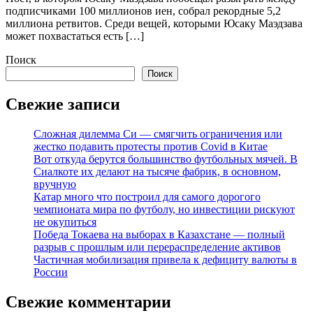
подписчиками 100 миллионов иен, собрал рекордные 5,2
миллиона ретвитов. Среди вещей, которыми Юсаку Маэдзава
может похвастаться есть […]
Поиск
Поиск
Свежие записи
Сложная дилемма Си — смягчить ограничения или
жестко подавить протесты против Covid в Китае
Вот откуда берутся большинство футбольных мячей. В
Сиалкоте их делают на тысяче фабрик, в основном,
вручную
Катар много что построил для самого дорогого
чемпионата мира по футболу, но инвестиции рискуют
не окупиться
Победа Токаева на выборах в Казахстане — полный
разрыв с прошлым или перераспределение активов
Частичная мобилизация привела к дефициту валюты в
России
Свежие комментарии