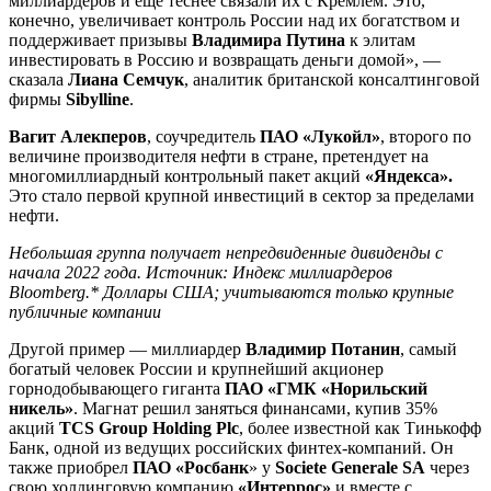
миллиардеров и еще теснее связали их с Кремлем. Это,
конечно, увеличивает контроль России над их богатством и
поддерживает призывы
Владимира Путина
к элитам
инвестировать в Россию и возвращать деньги домой», —
сказала
Лиана Семчук
, аналитик британской консалтинговой
фирмы
Sibylline
.
Вагит Алекперов
, соучредитель
ПАО «Лукойл»
, второго по
величине производителя нефти в стране, претендует на
многомиллиардный контрольный пакет акций
«Яндекса».
Это стало первой крупной инвестиций в сектор за пределами
нефти.
Небольшая группа получает непредвиденные дивиденды с
начала 2022 года. Источник: Индекс миллиардеров
Bloomberg.* Доллары США; учитываются только крупные
публичные компании
Другой пример — миллиардер
Владимир Потанин
, самый
богатый человек России и крупнейший акционер
горнодобывающего гиганта
ПАО «ГМК «Норильский
никель»
. Магнат решил заняться финансами, купив 35%
акций
TCS Group Holding Plc
, более известной как Тинькофф
Банк, одной из ведущих российских финтех-компаний. Он
также приобрел
ПАО «Росбанк
» у
Societe Generale SA
через
свою холдинговую компанию
«Интеррос»
и вместе с