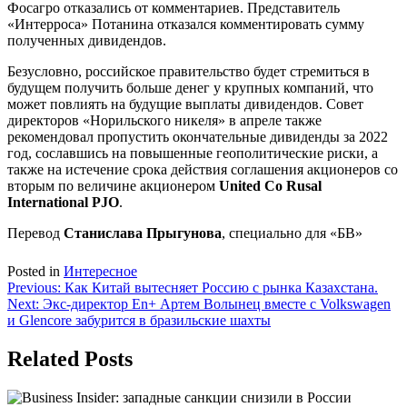
Фосагро отказались от комментариев. Представитель
«Интерроса» Потанина отказался комментировать сумму
полученных дивидендов.
Безусловно, российское правительство будет стремиться в
будущем получить больше денег у крупных компаний, что
может повлиять на будущие выплаты дивидендов. Совет
директоров «Норильского никеля» в апреле также
рекомендовал пропустить окончательные дивиденды за 2022
год, сославшись на повышенные геополитические риски, а
также на истечение срока действия соглашения акционеров со
вторым по величине акционером
United Co Rusal
International PJO
.
Перевод
Станислава Прыгунова
, специально для «БВ»
Posted in
Интересное
Навигация
Previous:
Как Китай вытесняет Россию с рынка Казахстана.
Next:
Экс-директор En+ Артем Волынец вместе с Volkswagen
по
и Glencore забурится в бразильские шахты
записям
Related Posts