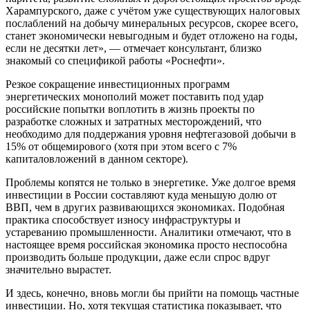
Харампурского, даже с учётом уже существующих налоговых
послаблений на добычу минеральных ресурсов, скорее всего,
станет экономически невыгодным и будет отложено на годы,
если не десятки лет», — отмечает консультант, близко
знакомый со спецификой работы «Роснефти».
Резкое сокращение инвестиционных программ
энергетических монополий может поставить под удар
российские попытки воплотить в жизнь проекты по
разработке сложных и затратных месторождений, что
необходимо для поддержания уровня нефтегазовой добычи в
15% от общемирового (хотя при этом всего с 7%
капиталовложений в данном секторе).
Проблемы копятся не только в энергетике. Уже долгое время
инвестиции в России составляют куда меньшую долю от
ВВП, чем в других развивающихся экономиках. Подобная
практика способствует износу инфраструктуры и
устареванию промышленности. Аналитики отмечают, что в
настоящее время российская экономика просто неспособна
производить больше продукции, даже если спрос вдруг
значительно вырастет.
И здесь, конечно, вновь могли бы прийти на помощь частные
инвестиции. Но, хотя текущая статистика показывает, что