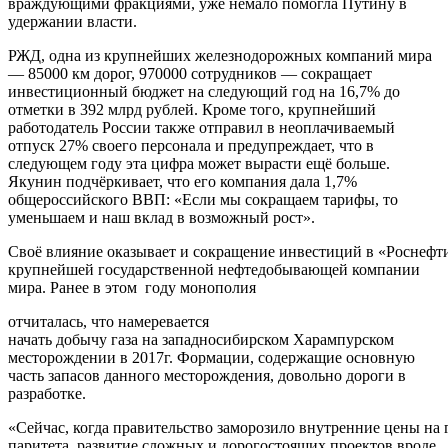
враждующими фракциями, уже немало помогла Путину в
удержании власти.
РЖД, одна из крупнейших железнодорожных компаний мира
— 85000 км дорог, 970000 сотрудников — сокращает
инвестиционный бюджет на следующий год на 16,7% до
отметки в 392 млрд рублей. Кроме того, крупнейший
работодатель России также отправил в неоплачиваемый
отпуск 27% своего персонала и предупреждает, что в
следующем году эта цифра может вырасти ещё больше.
Якунин подчёркивает, что его компания дала 1,7%
общероссийского ВВП: «Если мы сокращаем тарифы, то
уменьшаем и наш вклад в возможный рост».
Своё влияние оказывает и сокращение инвестиций в «Роснеф
крупнейшей государственной нефтедобывающей компании
мира. Ранее в этом году монополия
отчиталась, что намеревается
начать добычу газа на западносибирском Харампурском
месторождении в 2017г. Формации, содержащие основную
часть запасов данного месторождения, довольно дороги в
разработке.
«Сейчас, когда правительство заморозило внутренние цены на 
паритета, развитие сложных и дорогостоящих проектов вроде