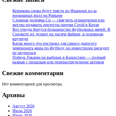
Керимова снова будут трясти во Франции из-за
роскошных вилл на Ривьере
Сложная дилемма Си — смягчить ограничения или
жестко подавить протесты против Covid в Китае
Вот откуда берутся большинство футбольных мячей. В
Сиалкоте их делают на тысяче фабрик, в основном,
вручную
Катар много что построил для самого дорогого
чемпионата мира по футболу, но инвестиции рискуют
не окупиться
Победа Токаева на выборах в Казахстане — полный
разрыв с прошлым или перераспределение активов
Свежие комментарии
Нет комментариев для просмотра.
Архивы
Август 2026
Июль 2026
Июнь 2026