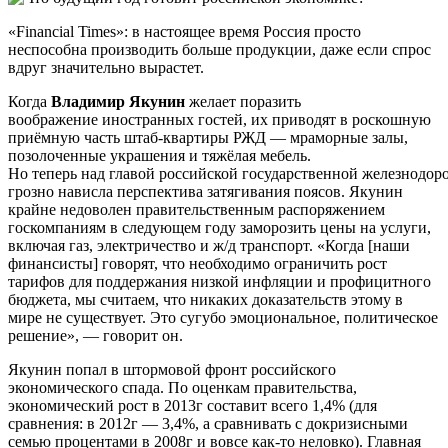
«Financial Times»: в настоящее время Россия просто
неспособна производить больше продукции, даже если спрос
вдруг значительно вырастет.
Когда
Владимир Якунин
желает поразить
воображение иностранных гостей, их приводят в роскошную
приёмную часть штаб-квартиры РЖД — мраморные залы,
позолоченные украшения и тяжёлая мебель.
Но теперь над главой российской государственной железнодо
грозно нависла перспектива затягивания поясов. Якунин
крайне недоволен правительственным распоряжением
госкомпаниям в следующем году заморозить цены на услуги,
включая газ, электричество и ж/д транспорт. «Когда [наши
финансисты] говорят, что необходимо ограничить рост
тарифов для поддержания низкой инфляции и профицитного
бюджета, мы считаем, что никаких доказательств этому в
мире не существует. Это сугубо эмоциональное, политическое
решение», — говорит он.
Якунин попал в штормовой фронт российского
экономического спада. По оценкам правительства,
экономический рост в 2013г составит всего 1,4% (для
сравнения: в 2012г — 3,4%, а сравнивать с докризисными
семью процентами в 2008г и вовсе как-то неловко). Главная