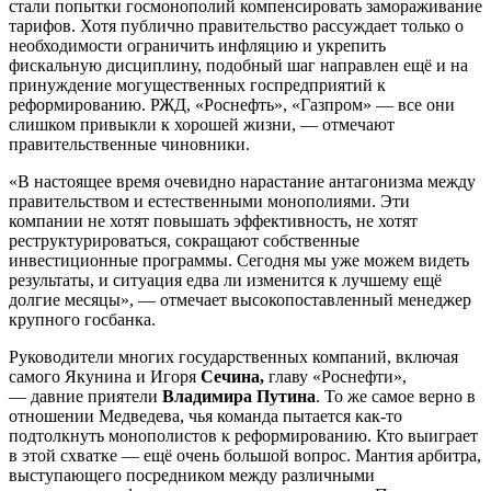
стали попытки госмонополий компенсировать замораживание
тарифов. Хотя публично правительство рассуждает только о
необходимости ограничить инфляцию и укрепить
фискальную дисциплину, подобный шаг направлен ещё и на
принуждение могущественных госпредприятий к
реформированию. РЖД, «Роснефть», «Газпром» — все они
слишком привыкли к хорошей жизни, — отмечают
правительственные чиновники.
«В настоящее время очевидно нарастание антагонизма между
правительством и естественными монополиями. Эти
компании не хотят повышать эффективность, не хотят
реструктурироваться, сокращают собственные
инвестиционные программы. Сегодня мы уже можем видеть
результаты, и ситуация едва ли изменится к лучшему ещё
долгие месяцы», — отмечает высокопоставленный менеджер
крупного госбанка.
Руководители многих государственных компаний, включая
самого Якунина и Игоря
Сечина,
главу «Роснефти»,
— давние приятели
Владимира Путина
. То же самое верно в
отношении Медведева, чья команда пытается как-то
подтолкнуть монополистов к реформированию. Кто выиграет
в этой схватке — ещё очень большой вопрос. Мантия арбитра,
выступающего посредником между различными