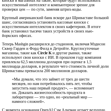
киоски в магазинах на такие, которые будут использовать
искусственный интеллект и компьютерное зрение для
проверки цен — по сути, заменяя штрих-коды.
Крупный американский банк вскоре дал Шриваставе большой
шанс, согласившись установить кассовые киоски с
искусственным интеллектом в своих кафетериях. В итоге
банк установил тысячи таких устройств в своих нью-
йоркских офисах.
Теперь Mashgin расширился до стадионов, включая Мэдисон
Сквер Гарден и Форд Филд в Детройте. Круглосуточные
магазины, такие как
Circle K
и другие рынки, также
используют свои киоски с ИИ. В прошлом году компания
привлекла 62,5 миллиона долларов при оценке в 1,5
миллиарда долларов, в результате чего стоимость личной доли
Шриваставы превысила 200 миллионов долларов.
«Мы думали, что это займет от трех до шести
месяцев, но нам потребовалось пять лет, чтобы
запустить наш первый продукт», — вспоминает
он. Доказать жизнеспособность продукта в
лаборатории — это одно, но «реальный мир —
намного сложней».
С момента основания OpenAI Сэм Альтман играет ведущую