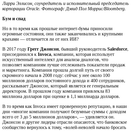
Ларри Эллисон, соучредитель и исполнительный председатель
корпорации Oracle. Фотограф: Дэвид Пол Моррис/Bloomberg.
Бум и спад
Но в то время как прошлые интернет-бумы приносили
огромные состояния, они также заканчивались и крупными
крахами — отличается ли от них ИИ?
В 2017 году
Грегг Джонсон
, бывший руководитель
Salesforce
,
присоединился к
Invoca
, компании, которая использует
искусственный интеллект для анализа диалогов, что
позволяет компаниям лучше отслеживать показатели продаж
и маркетинга. Компания прошла долгий путь от своего
скромного начала в 2008 году: сейчас у нее около 100
миллионов долларов постоянного дохода и 400 сотрудников,
рассказывает Джонсон, который является ее генеральным
директором. В прошлом году компания привлекла 83
миллиона долларов при оценке в 1,1 миллиарда долларов.
В то время как Invoca имеет проверенную репутацию, в наши
дни «многие компании получают безумные суммы с доходом
всего от 3 до 5 миллионов долларов», — удивляется он.
Джонсон и другие лидеры отрасли опасаются, что банковское
сообщество вернулось к тому, «волей-неволей начало бросать