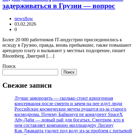
задерживаться в Грузии — вопрос
newsflow
03.02.2026
0
Более 20 000 работников IT-индустрии присоединились к
исходу в Грузию, правда, вновь прибывшие, также повышают
арендную плату и вызывают у местных подозрение, пишет
Bloomberg. Дмитрий […]
Поиск
Поиск
Свежие записи
Лучше заморозить — сколько стоит криогенная
консервация после смерти и зачем на нее идут люди
Российские космические мечты рушатся из-за старого
космодрома. Почему Байконур не конкурент SpaceX
Абу-Даби — новый рай для богатых. Смотрим, кто в
нем составляет компанию миллиардеру Лисину
Как Джакарта уходит под воду из-за проблем с питьевой