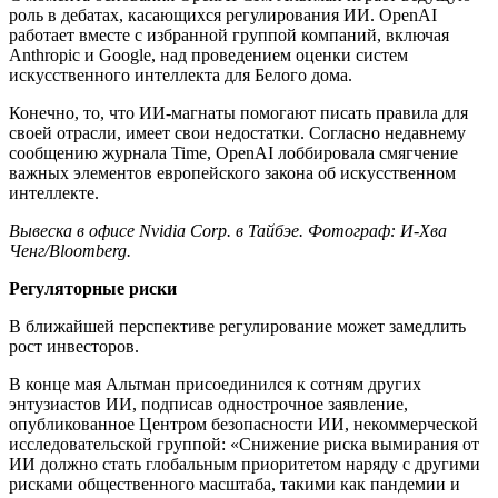
роль в дебатах, касающихся регулирования ИИ. OpenAI
работает вместе с избранной группой компаний, включая
Anthropic и Google, над проведением оценки систем
искусственного интеллекта для Белого дома.
Конечно, то, что ИИ-магнаты помогают писать правила для
своей отрасли, имеет свои недостатки. Согласно недавнему
сообщению журнала Time, OpenAI лоббировала смягчение
важных элементов европейского закона об искусственном
интеллекте.
Вывеска в офисе Nvidia Corp. в Тайбэе. Фотограф: И-Хва
Ченг/Bloomberg.
Регуляторные риски
В ближайшей перспективе регулирование может замедлить
рост инвесторов.
В конце мая Альтман присоединился к сотням других
энтузиастов ИИ, подписав однострочное заявление,
опубликованное Центром безопасности ИИ, некоммерческой
исследовательской группой: «Снижение риска вымирания от
ИИ должно стать глобальным приоритетом наряду с другими
рисками общественного масштаба, такими как пандемии и