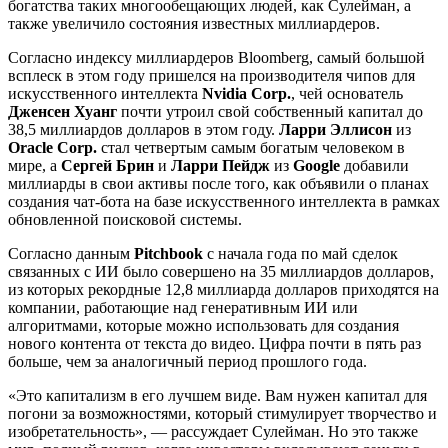
богатства таких многообещающих людей, как Сулейман, а
также увеличило состояния известных миллиардеров.
Согласно индексу миллиардеров Bloomberg, самый большой
всплеск в этом году пришелся на производителя чипов для
искусственного интеллекта
Nvidia Corp.
, чей основатель
Дженсен Хуанг
почти утроил свой собственный капитал до
38,5 миллиардов долларов в этом году.
Ларри Эллисон
из
Oracle Corp.
стал четвертым самым богатым человеком в
мире, а
Сергей Брин
и
Ларри Пейдж
из
Google
добавили
миллиарды в свои активы после того, как объявили о планах
создания чат-бота на базе искусственного интеллекта в рамках
обновленной поисковой системы.
Согласно данным
Pitchbook
с начала года по май сделок
связанных с ИИ было совершено на 35 миллиардов долларов,
из которых рекордные 12,8 миллиарда долларов приходятся на
компании, работающие над генеративным ИИ или
алгоритмами, которые можно использовать для создания
нового контента от текста до видео. Цифра почти в пять раз
больше, чем за аналогичный период прошлого года.
«Это капитализм в его лучшем виде. Вам нужен капитал для
погони за возможностями, который стимулирует творчество и
изобретательность», — рассуждает Сулейман. Но это также