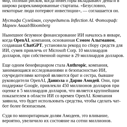
мир, полный рисков, когда инвесторы вкладывают деньги в
широко разрекламированные стартапы. «Безусловно,
некоторые люди потеряют инвестиции», — соглашается он.
Мустафа Сулейман, соучредитель Inflection AI. Фотограф:
Марлен Аваад/Bloomberg
Нынешнее безумное финансирование ИИ началось в январе,
когда
OpenAI
, компания, основанная
Сэмом Альтманом
,
создавшая
ChatGPT
, установила рекорд по сбору средств для
ИИ, сумев привлечь от Microsoft Corp. 10 миллиардов
долларов, при собственной оценке в 29 миллиардов долларов.
Еще одним бенефициаром стала
Anthropic
, компания,
занимающаяся исследованиями и безопасностью ИИ,
соучредителями которой являются брат и сестра, бывшие
руководители OpenAI,
Даниэла
и
Дарио Амодей
. Они, при
поддержке Google, привлекли 450 миллионов долларов при
оценке в 5 миллиардов долларов, что является крупнейшим
показателем в области ИИ со времен OpenAI. Компания
заявила, что будет использовать средства, чтобы сделать чат-
бот более безопасным.
Судя по миноритарным долям Амодеев, это вливание,
вероятно, увеличило их состояние на сотни миллионов.