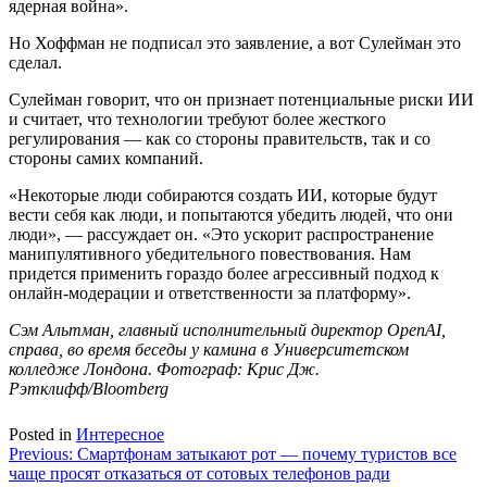
ядерная война».
Но Хоффман не подписал это заявление, а вот Сулейман это
сделал.
Сулейман говорит, что он признает потенциальные риски ИИ
и считает, что технологии требуют более жесткого
регулирования — как со стороны правительств, так и со
стороны самих компаний.
«Некоторые люди собираются создать ИИ, которые будут
вести себя как люди, и попытаются убедить людей, что они
люди», — рассуждает он. «Это ускорит распространение
манипулятивного убедительного повествования. Нам
придется применить гораздо более агрессивный подход к
онлайн-модерации и ответственности за платформу».
Сэм Альтман, главный исполнительный директор OpenAI,
справа, во время беседы у камина в Университетском
колледже Лондона. Фотограф: Крис Дж.
Рэтклифф/Bloomberg
Posted in
Интересное
Навигация
Previous:
Смартфонам затыкают рот — почему туристов все
чаще просят отказаться от сотовых телефонов ради
по