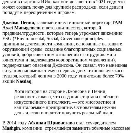
деньги в стартапы ИИ», как они делали это в 2021 году, что
может создать почву для крупной распродажи, если деньги
попадут к переоцененным игрокам.
Джеймс Пенни
, главный инвестиционный директор
TAM
Asset Management
и ветеран-инвестор, который
предвиделтрудности, которые теперь угрожают движению
ESG (*Environmental, Social, Governance principles —
принципы деятельности компании, основанные на защите
окружающей среды, создание благоприятных социальных
условий, добросовестном отношении с сотрудниками и
клиентами и надлежащем корпоративном управлении),
поддерживает опасения Джонсона. Он сказал, что нынешняя
ситуация напоминает ему о первых днях технологического
пузыря, который лопнул в 2000 году, уничтожив более 70%
акций
Nasdaq
.
Хотя история на стороне Джонсона и Пенни,
реальность такова, что создание стартапа в области
искусственного интеллекта — это многолетнее и
капиталоемкое предприятие. Основателям нужны
деньги, если они хотят получить реальный шанс.
В 2014 году
Абхинаи Шривастава
стал соучредителем
Mashgin
, компании, стремящейся заменить обычные кассовые