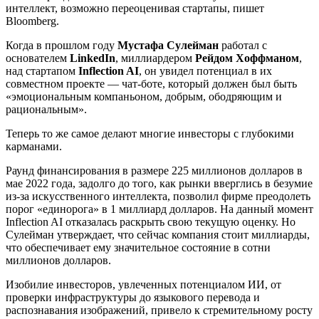
интеллект, возможно переоценивая стартапы, пишет
Bloomberg.
Когда в прошлом году
Мустафа Сулейман
работал с
основателем
LinkedIn
, миллиардером
Рейдом Хоффманом
,
над стартапом
Inflection AI
, он увидел потенциал в их
совместном проекте — чат-боте, который должен был быть
«эмоциональным компаньоном, добрым, ободряющим и
рациональным».
Теперь то же самое делают многие инвесторы с глубокими
карманами.
Раунд финансирования в размере 225 миллионов долларов в
мае 2022 года, задолго до того, как рынки вверглись в безумие
из-за искусственного интеллекта, позволил фирме преодолеть
порог «единорога» в 1 миллиард долларов. На данный момент
Inflection AI отказалась раскрыть свою текущую оценку. Но
Сулейман утверждает, что сейчас компания стоит миллиарды,
что обеспечивает ему значительное состояние в сотни
миллионов долларов.
Изобилие инвесторов, увлеченных потенциалом ИИ, от
проверки инфраструктуры до языкового перевода и
распознавания изображений, привело к стремительному росту