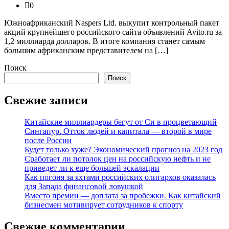
0
Южноафриканский Naspers Ltd. выкупит контрольный пакет
акций крупнейшего российского сайта объявлений Avito.ru за
1,2 миллиарда долларов. В итоге компания станет самым
большим африканским представителем на […]
Поиск
Поиск
Свежие записи
Китайские миллиардеры бегут от Си в процветающий
Сингапур. Отток людей и капитала — второй в мире
после России
Будет только хуже? Экономический прогноз на 2023 год
Сработает ли потолок цен на российскую нефть и не
приведет ли к еще большей эскалации
Как погоня за яхтами российских олигархов оказалась
для Запада финансовой ловушкой
Вместо премии — доплата за пробежки. Как китайский
бизнесмен мотивирует сотрудников к спорту
Свежие комментарии