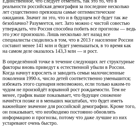
Единственное, что следует отметить, так это то, что в
реальности российская демография за последние несколько
лет существенно превзошла самые оптимистические
ожидания. Значит ли это, что и в будущем всё будет так же
безоблачно? Разумеется, нет. Зато можно с чистой совестью
утверждать, что Россия способна побить все прогнозы — ведь
это
уже
произошло. Лишь несколько лет назад все
специалисты сходились в том, что в 2013 г население России
составит менее 141 млн и будет уменьшаться, в то время как
на самом деле оказалось 143,3 млн — и рост.
В определённой точке в течение следующих лет структурные
факторы вновь приведут к естественной убыли в России.
Когда начнут взрослеть и заводить семьи малочисленные
поколения 1990-х, число детей соответственно уменьшится;
избежать этого сценария невозможно, если только каким-то
чудом не произойдёт взрывной рост рождаемости. Тем не
менее, график выше показывает, что будущее снижение
начнётся позже и в меньших масштабах, что будет иметь
важнейшее значение для российской демографии. Кроме того,
он показывает, что необходимо постоянно обновлять
информацию и прогнозы, потому что даже лучшие из них
устаревают очень быстро.