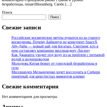
безработицы, пишетBloomberg. Сяобо […]
Поиск
Поиск
Свежие записи
Российские космические мечты рушатся из-за старого
космодрома. Почему Байконур не конкурент SpaceX
Абу-Даби — новый рай для богатых. Смотрим, кто в
нем составляет компанию миллиардеру Лисину
Как Джакарта уходит под воду из-за проблем с питьевой
водой и водопроводом
Молодежь Китая бежит от городской безработицы в
село
Миллиардер Мельниченко хочет воссоздать в Сибири
приятный для шерстистых мамонтов климат
Свежие комментарии
Нет комментариев для просмотра.
Архивы