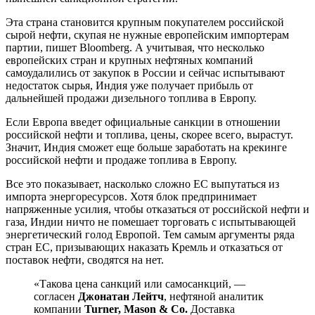
Эта страна становится крупным покупателем российской
сырой нефти, скупая не нужные европейским импортерам
партии, пишет Bloomberg. А учитывая, что несколько
европейских стран и крупных нефтяных компаний
самоудалились от закупок в России и сейчас испытывают
недостаток сырья, Индия уже получает прибыль от
дальнейшей продажи дизельного топлива в Европу.
Если Европа введет официальные санкции в отношении
российской нефти и топлива, цены, скорее всего, вырастут.
Значит, Индия сможет еще больше заработать на крекинге
российской нефти и продаже топлива в Европу.
Все это показывает, насколько сложно ЕС выпутаться из
импорта энергоресурсов. Хотя блок предпринимает
напряженные усилия, чтобы отказаться от российской нефти и
газа, Индии ничто не помешает торговать с испытывающей
энергетический голод Европой. Тем самым аргументы ряда
стран ЕС, призывающих наказать Кремль и отказаться от
поставок нефти, сводятся на нет.
«Такова цена санкций или самосанкций, —
согласен
Джонатан Лейтч
, нефтяной аналитик
компании
Turner, Mason & Co.
Доставка