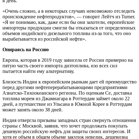
в день.
«Очень сложно, а в некоторых случаях невозможно отследить
происхождение нефтепродуктов», — говорит Лейтч из Turner.
«Я не понимаю, как, даже если бы они захотели, европейские
импортеры продукции смогли бы отказаться от определенных
объемов индийского дизельного топлива из-за того, что оно
вырабатывается из российской нефти».
Опираясь на Россию
Европа, которая в 2019 году зависела от России примерно на
пятую часть своего импорта дизтоплива, изо всех сил
пытается найти ему альтернативу.
Близость Индии к европейским рынкам дает ей преимущество
перед другими нефтеперерабатывающими предприятиями
Азиатско-Тихоокеанского региона. По оценкам Се, доставка
топлива морем из Джамнагара в Роттердам займет около 22
дней, а путешествие из Ульсана в Южной Корее в Роттердам
может занять около 38 дней.
Индия отвергла призывы западных стран свернуть отношения
страны с Москвой, заявив, что хочет продолжать покупать
дешевую российскую нефть для защиты своих интересов. И
хотя ее объем в общем объеме закупок невелик, дешевизна