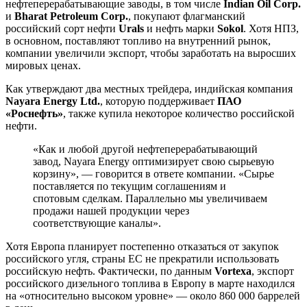
нефтеперерабатывающие заводы, в том числе
Indian Oil Corp.
и
Bharat Petroleum Corp.
, покупают флагманский
российский сорт нефти
Urals
и нефть марки
Sokol
. Хотя НПЗ,
в основном, поставляют топливо на внутренний рынок,
компании увеличили экспорт, чтобы заработать на выросших
мировых ценах.
Как утверждают два местных трейдера, индийская компания
Nayara Energy Ltd.
, которую поддерживает
ПАО
«Роснефть»
, также купила некоторое количество российской
нефти.
«Как и любой другой нефтеперерабатывающий
завод, Nayara Energy оптимизирует свою сырьевую
корзину», — говорится в ответе компании. «Сырье
поставляется по текущим соглашениям и
спотовым сделкам. Параллельно мы увеличиваем
продажи нашей продукции через
соответствующие каналы».
Хотя Европа планирует постепенно отказаться от закупок
российского угля, страны ЕС не прекратили использовать
российскую нефть. Фактически, по данным
Vortexa
, экспорт
российского дизельного топлива в Европу в марте находился
на «относительно высоком уровне» — около 860 000 баррелей