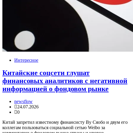
Интересное
Китайские соцсети глушат
финансовых аналитиков с негативной
информацией о фондовом рынке
newsflow
24.07.2026
0
Китай запретил известному финансисту Ву Сяобо и двум его
коллегам пользоваться социальной сетью Weibo за
комментарии о фондовом рынке страны и уровне