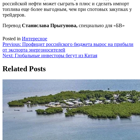
российской нефти может сыграть в плюс и сделать импорт
топлива еще более выгодным, чем при спотовых закупках у
трейдеров.
Перевод
Станислава Прыгунова,
специально для «БВ»
Posted in
Интересное
Навигация
Previous:
Профицит российского бюджета вырос на прибыли
от экспорта энергоносителей
по
Next:
Глобальные инвесторы бегут из Китая
записям
Related Posts